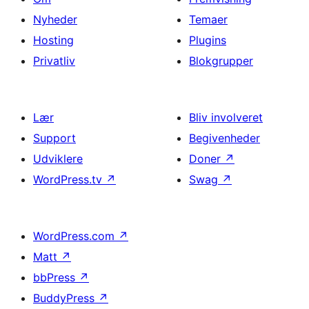
Nyheder
Temaer
Hosting
Plugins
Privatliv
Blokgrupper
Lær
Bliv involveret
Support
Begivenheder
Udviklere
Doner
↗
WordPress.tv
↗
Swag
↗
WordPress.com
↗
Matt
↗
bbPress
↗
BuddyPress
↗