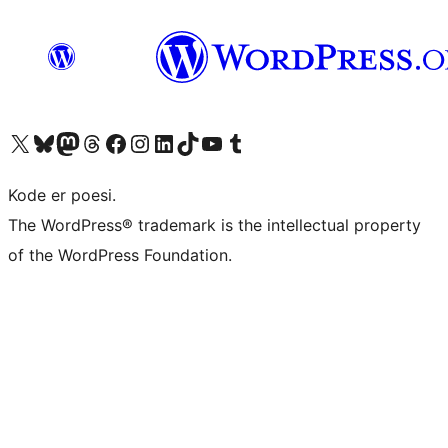
Besøg vores X (tidligere Twitter) konto
Besøg vores Bluesky-konto
Besøg vores Mastodon konto
Besøg vores Threads-konto
Besøg vores Facebook side
Besøg vores Instagram konto
Besøg vores LinkedIn konto
Besøg vores TikTok-konto
Besøg vores YouTube-kanal
Besøg vores Tumblr-konto
Kode er poesi.
The WordPress® trademark is the intellectual property
of the WordPress Foundation.