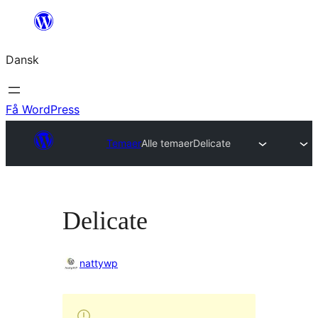
Spring
til
Dansk
indhold
Få WordPress
Temaer
Alle temaer
Delicate
Delicate
nattywp