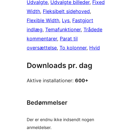
Udvalgte
, 
Udvalgte billeder
, 
Fixed
Width
, 
Fleksibelt sidehoved
, 
Flexible Width
, 
Lys
, 
Fastgjort
indlæg
, 
Temafunktioner
, 
Trådede
kommentarer
, 
Parat til
oversættelse
, 
To kolonner
, 
Hvid
Downloads pr. dag
Aktive installationer:
600+
Bedømmelser
Der er endnu ikke indsendt nogen
anmeldelser.