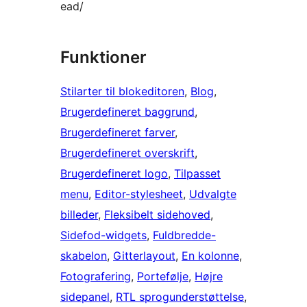
ead/
Funktioner
Stilarter til blokeditoren
, 
Blog
, 
Brugerdefineret baggrund
, 
Brugerdefineret farver
, 
Brugerdefineret overskrift
, 
Brugerdefineret logo
, 
Tilpasset
menu
, 
Editor-stylesheet
, 
Udvalgte
billeder
, 
Fleksibelt sidehoved
, 
Sidefod-widgets
, 
Fuldbredde-
skabelon
, 
Gitterlayout
, 
En kolonne
, 
Fotografering
, 
Portefølje
, 
Højre
sidepanel
, 
RTL sprogunderstøttelse
, 