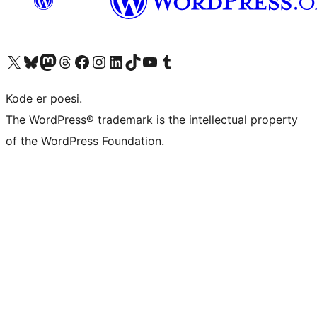
Besøg vores X (tidligere Twitter) konto
Besøg vores Bluesky-konto
Besøg vores Mastodon konto
Besøg vores Threads-konto
Besøg vores Facebook side
Besøg vores Instagram konto
Besøg vores LinkedIn konto
Besøg vores TikTok-konto
Besøg vores YouTube-kanal
Besøg vores Tumblr-konto
Kode er poesi.
The WordPress® trademark is the intellectual property
of the WordPress Foundation.