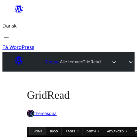
Spring
til
Dansk
indhold
Få WordPress
Temaer
Alle temaer
GridRead
GridRead
themesdna