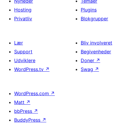
Nyheder
Temaer
Hosting
Plugins
Privatliv
Blokgrupper
Lær
Bliv involveret
Support
Begivenheder
Udviklere
Doner
↗
WordPress.tv
↗
Swag
↗
WordPress.com
↗
Matt
↗
bbPress
↗
BuddyPress
↗