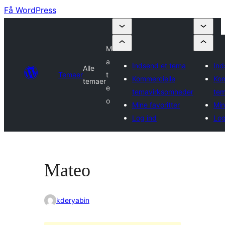
Få WordPress
M
a
Indsend et tema
Ind
Alle
Temaer
t
Kommercielle
Kom
temaer
e
temavirksomheder
tem
o
Mine favoritter
Min
Log ind
Log
Mateo
kderyabin