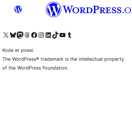
Besøg vores X (tidligere Twitter) konto
Besøg vores Bluesky-konto
Besøg vores Mastodon konto
Besøg vores Threads-konto
Besøg vores Facebook side
Besøg vores Instagram konto
Besøg vores LinkedIn konto
Besøg vores TikTok-konto
Besøg vores YouTube-kanal
Besøg vores Tumblr-konto
Kode er poesi.
The WordPress® trademark is the intellectual property
of the WordPress Foundation.