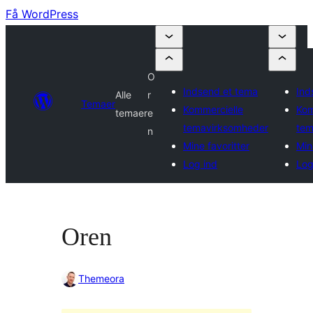
Få WordPress
O
Indsend et tema
Ind
Alle
r
Temaer
Kommercielle
Kom
temaer
e
temavirksomheder
tem
n
Mine favoritter
Min
Log ind
Log
Oren
Themeora