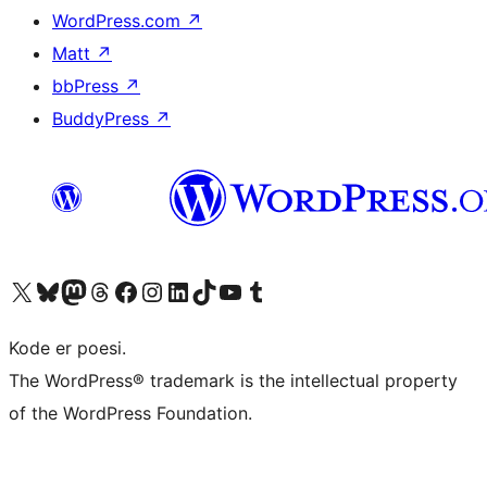
WordPress.com
↗
Matt
↗
bbPress
↗
BuddyPress
↗
Besøg vores X (tidligere Twitter) konto
Besøg vores Bluesky-konto
Besøg vores Mastodon konto
Besøg vores Threads-konto
Besøg vores Facebook side
Besøg vores Instagram konto
Besøg vores LinkedIn konto
Besøg vores TikTok-konto
Besøg vores YouTube-kanal
Besøg vores Tumblr-konto
Kode er poesi.
The WordPress® trademark is the intellectual property
of the WordPress Foundation.