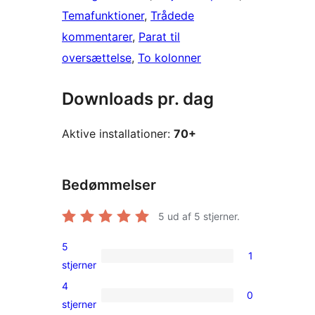
Temafunktioner
, 
Trådede
kommentarer
, 
Parat til
oversættelse
, 
To kolonner
Downloads pr. dag
Aktive installationer:
70+
Bedømmelser
5
ud af 5 stjerner.
5
1
1
stjerner
5-
4
0
stjernet
0
stjerner