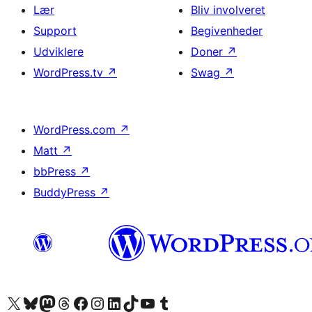
Lær
Bliv involveret
Support
Begivenheder
Udviklere
Doner
↗
WordPress.tv
↗
Swag
↗
WordPress.com
↗
Matt
↗
bbPress
↗
BuddyPress
↗
Besøg vores X (tidligere Twitter) konto
Besøg vores Bluesky-konto
Besøg vores Mastodon konto
Besøg vores Threads-konto
Besøg vores Facebook side
Besøg vores Instagram konto
Besøg vores LinkedIn konto
Besøg vores TikTok-konto
Besøg vores YouTube-kanal
Besøg vores Tumblr-konto