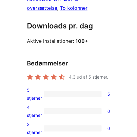
oversættelse
, 
To kolonner
Downloads pr. dag
Aktive installationer:
100+
Bedømmelser
4.3
ud af 5 stjerner.
5
5
5
stjerner
5-
4
0
stjernet
0
stjerner
anmeldelser
4-
3
0
stjernet
0
stjerner