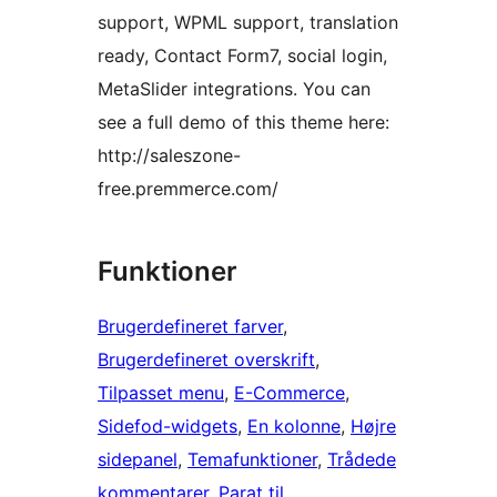
support, WPML support, translation
ready, Contact Form7, social login,
MetaSlider integrations. You can
see a full demo of this theme here:
http://saleszone-
free.premmerce.com/
Funktioner
Brugerdefineret farver
, 
Brugerdefineret overskrift
, 
Tilpasset menu
, 
E-Commerce
, 
Sidefod-widgets
, 
En kolonne
, 
Højre
sidepanel
, 
Temafunktioner
, 
Trådede
kommentarer
, 
Parat til