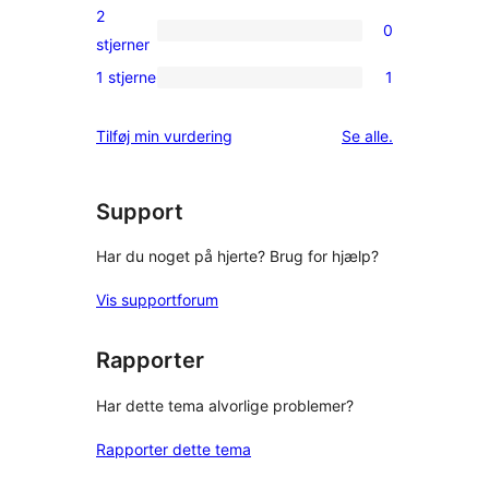
anmeldelser
3-
2
0
stjernet
0
stjerner
anmeldelser
2-
1 stjerne
1
1
stjernet
1-
anmeldelser
anmeldelser
Tilføj min vurdering
Se alle
.
stjernet
anmeldelse
Support
Har du noget på hjerte? Brug for hjælp?
Vis supportforum
Rapporter
Har dette tema alvorlige problemer?
Rapporter dette tema