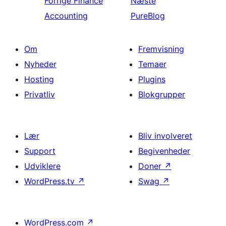
Forrige
Finance
Næste
Accounting
PureBlog
Om
Fremvisning
Nyheder
Temaer
Hosting
Plugins
Privatliv
Blokgrupper
Lær
Bliv involveret
Support
Begivenheder
Udviklere
Doner
↗
WordPress.tv
↗
Swag
↗
WordPress.com
↗