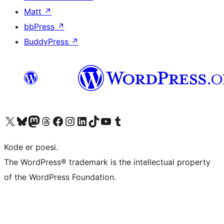
Matt
↗
bbPress
↗
BuddyPress
↗
Besøg vores X (tidligere Twitter) konto
Besøg vores Bluesky-konto
Besøg vores Mastodon konto
Besøg vores Threads-konto
Besøg vores Facebook side
Besøg vores Instagram konto
Besøg vores LinkedIn konto
Besøg vores TikTok-konto
Besøg vores YouTube-kanal
Besøg vores Tumblr-konto
Kode er poesi.
The WordPress® trademark is the intellectual property
of the WordPress Foundation.