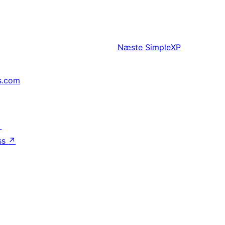
Næste
SimpleXP
s.com
↗
ss
↗