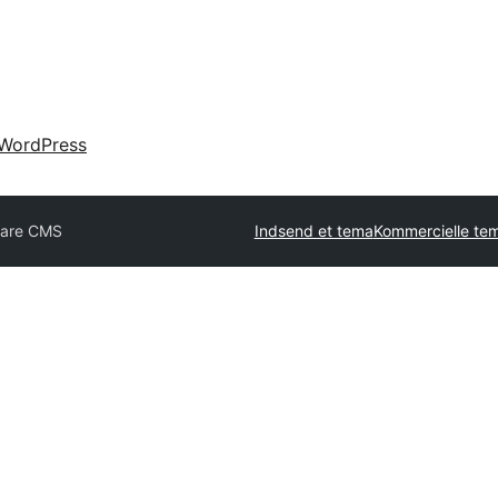
WordPress
ware CMS
Indsend et tema
Kommercielle te