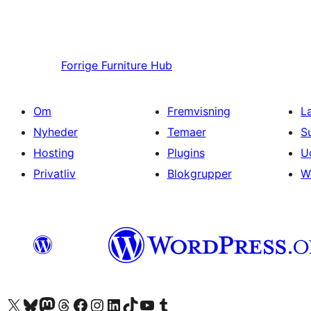
Forrige
Furniture Hub
Om
Fremvisning
L
Nyheder
Temaer
S
Hosting
Plugins
U
Privatliv
Blokgrupper
W
Besøg vores X (tidligere Twitter) konto
Besøg vores Bluesky-konto
Besøg vores Mastodon konto
Besøg vores Threads-konto
Besøg vores Facebook side
Besøg vores Instagram konto
Besøg vores LinkedIn konto
Besøg vores TikTok-konto
Besøg vores YouTube-kanal
Besøg vores Tumblr-konto