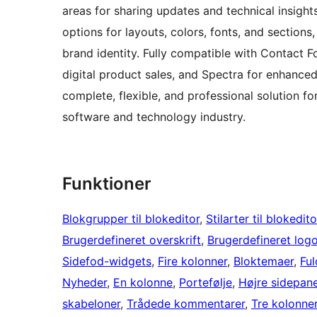
areas for sharing updates and technical insigh
options for layouts, colors, fonts, and section
brand identity. Fully compatible with Contact 
digital product sales, and Spectra for enhance
complete, flexible, and professional solution fo
software and technology industry.
Funktioner
Blokgrupper til blokeditor
, 
Stilarter til blokedit
Brugerdefineret overskrift
, 
Brugerdefineret log
Sidefod-widgets
, 
Fire kolonner
, 
Bloktemaer
, 
Fu
Nyheder
, 
En kolonne
, 
Portefølje
, 
Højre sidepane
skabeloner
, 
Trådede kommentarer
, 
Tre kolonne