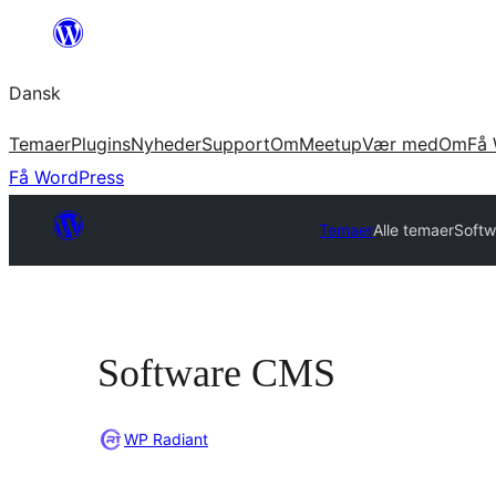
Spring
til
Dansk
indhold
Temaer
Plugins
Nyheder
Support
Om
Meetup
Vær med
Om
Få 
Få WordPress
Temaer
Alle temaer
Soft
Software CMS
WP Radiant