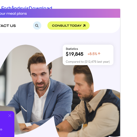
Forhåndsvis
Download
Version
1.3.6
Sidst opdateret
15. juli 2026
Aktive installationer
50+
WordPress version
6.0
PHP version
5.6
Tema-websted