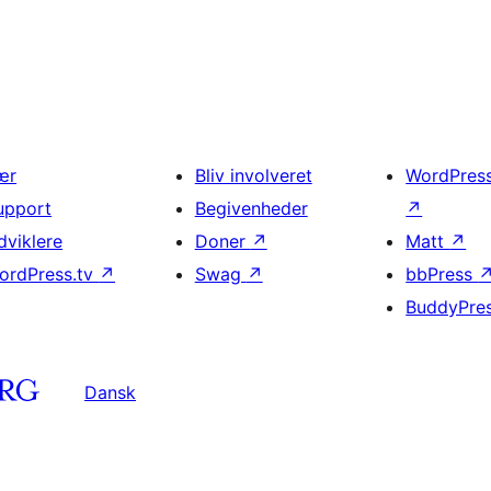
ær
Bliv involveret
WordPres
upport
Begivenheder
↗
dviklere
Doner
↗
Matt
↗
ordPress.tv
↗
Swag
↗
bbPress
BuddyPre
Dansk