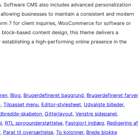
ts. Software CMS also includes advanced personalization
s, allowing businesses to maintain a consistent and modern
Form 7 for client inquiries, WooCommerce for software or
d block-based content design, this theme delivers a
r establishing a high-performing online presence in the
oren
, 
Blog
, 
Brugerdefineret baggrund
, 
Brugerdefineret farver
o
, 
Tilpasset menu
, 
Editor-stylesheet
, 
Udvalgte billeder
, 
ldbredde-skabelon
, 
Gitterlayout
, 
Venstre sidepanel
, 
l
, 
RTL sprogunderstøttelse
, 
Fastgjort indlæg
, 
Redigering af
r
, 
Parat til oversættelse
, 
To kolonner
, 
Brede blokke