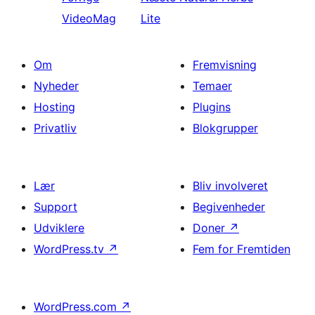
VideoMag
Lite
Om
Fremvisning
Nyheder
Temaer
Hosting
Plugins
Privatliv
Blokgrupper
Lær
Bliv involveret
Support
Begivenheder
Udviklere
Doner
↗
WordPress.tv
↗
Fem for Fremtiden
WordPress.com
↗