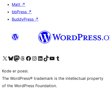
Matt
↗
bbPress
↗
BuddyPress
↗
Besøg vores X (tidligere Twitter) konto
Besøg vores Bluesky-konto
Besøg vores Mastodon konto
Besøg vores Threads-konto
Besøg vores Facebook side
Besøg vores Instagram konto
Besøg vores LinkedIn konto
Besøg vores TikTok-konto
Besøg vores YouTube-kanal
Besøg vores Tumblr-konto
Kode er poesi.
The WordPress® trademark is the intellectual property
of the WordPress Foundation.