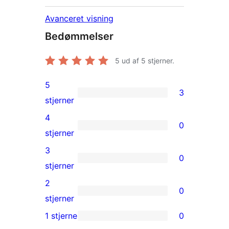
Avanceret visning
Bedømmelser
5
ud af 5 stjerner.
5
3
3
stjerner
5-
4
0
stjernet
0
stjerner
anmeldelser
4-
3
0
stjernet
0
stjerner
anmeldelser
3-
2
0
stjernet
0
stjerner
anmeldelser
2-
1 stjerne
0
0
stjernet