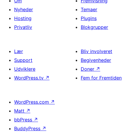
Om
Fremvisning
Nyheder
Temaer
Hosting
Plugins
Privatliv
Blokgrupper
Lær
Bliv involveret
Support
Begivenheder
Udviklere
Doner
↗
WordPress.tv
↗
Fem for Fremtiden
WordPress.com
↗
Matt
↗
bbPress
↗
BuddyPress
↗