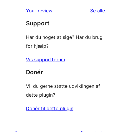
1-
anmeldelser
anmeldelser
Your review
Se alle
.
stjernet
Support
anmeldelser
Har du noget at sige? Har du brug
for hjælp?
Vis supportforum
Donér
Vil du gerne støtte udviklingen af
dette plugin?
Donér til dette plugin