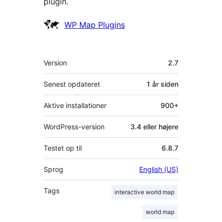
plugin.
Bidragsydere
WP Map Plugins
Meta
Version
2.7
Senest opdateret
1 år
siden
Aktive installationer
900+
WordPress-version
3.4 eller højere
Testet op til
6.8.7
Sprog
English (US)
Tags
interactive world map
world map