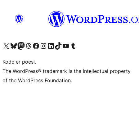
Besøg vores X (tidligere Twitter) konto
Besøg vores Bluesky-konto
Besøg vores Mastodon konto
Besøg vores Threads-konto
Besøg vores Facebook side
Besøg vores Instagram konto
Besøg vores LinkedIn konto
Besøg vores TikTok-konto
Besøg vores YouTube-kanal
Besøg vores Tumblr-konto
Kode er poesi.
The WordPress® trademark is the intellectual property
of the WordPress Foundation.