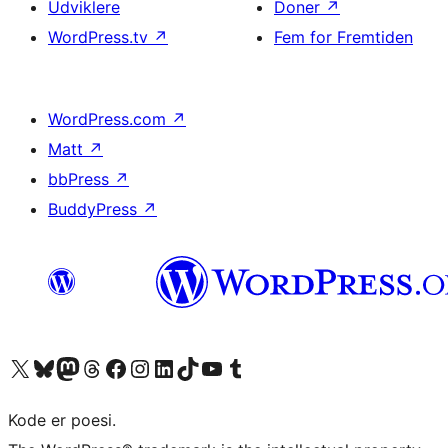
Udviklere
Doner
↗
WordPress.tv
↗
Fem for Fremtiden
WordPress.com
↗
Matt
↗
bbPress
↗
BuddyPress
↗
Besøg vores X (tidligere Twitter) konto
Besøg vores Bluesky-konto
Besøg vores Mastodon konto
Besøg vores Threads-konto
Besøg vores Facebook side
Besøg vores Instagram konto
Besøg vores LinkedIn konto
Besøg vores TikTok-konto
Besøg vores YouTube-kanal
Besøg vores Tumblr-konto
Kode er poesi.