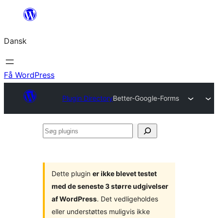
Spring
til
Dansk
indhold
Få WordPress
Plugin Directory
Better-Google-Forms
Søg
plugins
Dette plugin
er ikke blevet testet
med de seneste 3 større udgivelser
af WordPress
. Det vedligeholdes
eller understøttes muligvis ikke