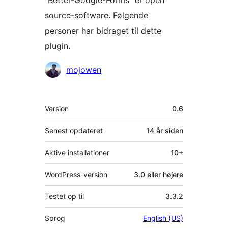
“Better-Google-Forms” er open
source-software. Følgende
personer har bidraget til dette
plugin.
Bidragsydere
mojowen
Meta
Version
0.6
Senest opdateret
14 år
siden
Aktive installationer
10+
WordPress-version
3.0 eller højere
Testet op til
3.3.2
Sprog
English (US)