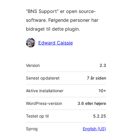
“BNS Support” er open source-
software. Følgende personer har
bidraget til dette plugin.
Bidragsydere
Edward Caissie
Meta
Version
2.3
Senest opdateret
7 år
siden
Aktive installationer
10+
WordPress-version
3.6 eller højere
Testet op til
5.2.25
Sprog
English (US)