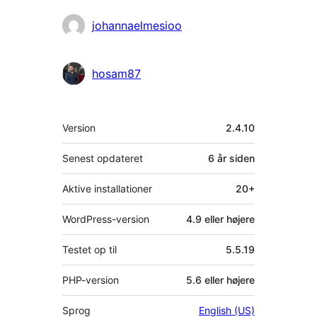
johannaelmesioo
hosam87
Meta
Version
2.4.10
Senest opdateret
6 år
siden
Aktive installationer
20+
WordPress-version
4.9 eller højere
Testet op til
5.5.19
PHP-version
5.6 eller højere
Sprog
English (US)