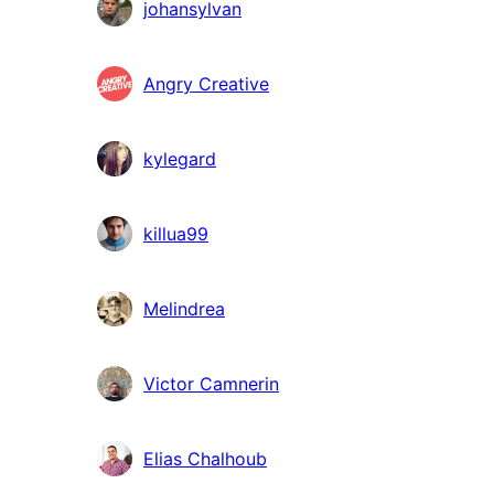
Bidragsydere
johansylvan
Angry Creative
kylegard
killua99
Melindrea
Victor Camnerin
Elias Chalhoub