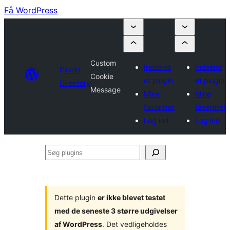
Få WordPress
Custom
Indsend
Indsend
Plugin
Cookie
et plugin
et plugin
Directory
Message
Mine
Mine
favoritter
favoritter
Log ind
Log ind
Søg
plugins
Dette plugin
er ikke blevet testet
med de seneste 3 større udgivelser
af WordPress
. Det vedligeholdes