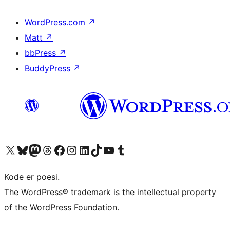
WordPress.com
↗
Matt
↗
bbPress
↗
BuddyPress
↗
Besøg vores X (tidligere Twitter) konto
Besøg vores Bluesky-konto
Besøg vores Mastodon konto
Besøg vores Threads-konto
Besøg vores Facebook side
Besøg vores Instagram konto
Besøg vores LinkedIn konto
Besøg vores TikTok-konto
Besøg vores YouTube-kanal
Besøg vores Tumblr-konto
Kode er poesi.
The WordPress® trademark is the intellectual property
of the WordPress Foundation.