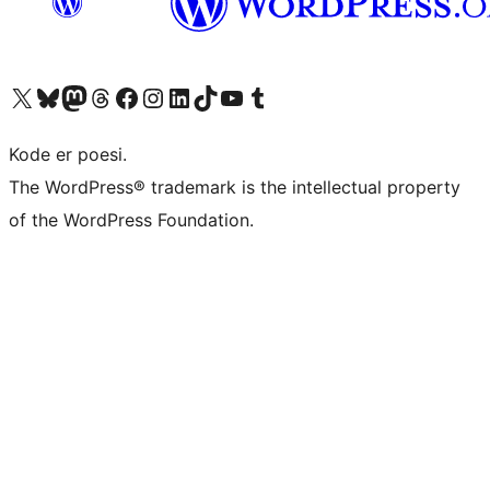
Besøg vores X (tidligere Twitter) konto
Besøg vores Bluesky-konto
Besøg vores Mastodon konto
Besøg vores Threads-konto
Besøg vores Facebook side
Besøg vores Instagram konto
Besøg vores LinkedIn konto
Besøg vores TikTok-konto
Besøg vores YouTube-kanal
Besøg vores Tumblr-konto
Kode er poesi.
The WordPress® trademark is the intellectual property
of the WordPress Foundation.