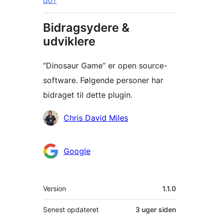
do?
Bidragsydere &
udviklere
“Dinosaur Game” er open source-
software. Følgende personer har
bidraget til dette plugin.
Bidragsydere
Chris David Miles
Google
Meta
Version
1.1.0
Senest opdateret
3 uger
siden