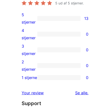
5
ud af 5 stjerner.
5
13
13
stjerner
5-
4
0
stjernet
0
stjerner
anmeldelser
4-
3
0
stjernet
0
stjerner
anmeldelser
3-
2
0
stjernet
0
stjerner
anmeldelser
2-
1 stjerne
0
0
stjernet
1-
anmeldelser
anmeldelser
Your review
Se alle
.
stjernet
Support
anmeldelser