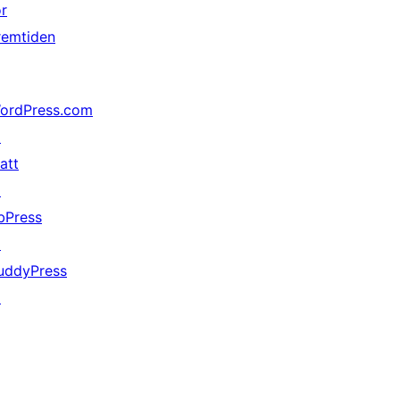
or
remtiden
ordPress.com
↗
att
↗
bPress
↗
uddyPress
↗