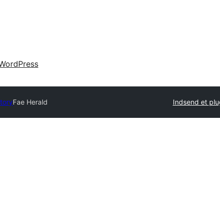
WordPress
ctory
Fae Herald
Indsend et plu