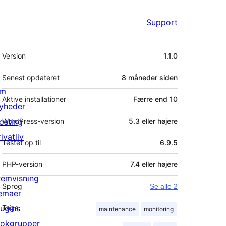
Support
Meta
Version
1.1.0
Senest opdateret
8 måneder
siden
m
Aktive installationer
Færre end 10
yheder
osting
WordPress-version
5.3 eller højere
ivatliv
Testet op til
6.9.5
PHP-version
7.4 eller højere
remvisning
Sprog
Se alle 2
emaer
lugins
Tags
maintenance
monitoring
lokgrupper