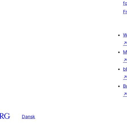
f
F
W
M
b
B
Dansk