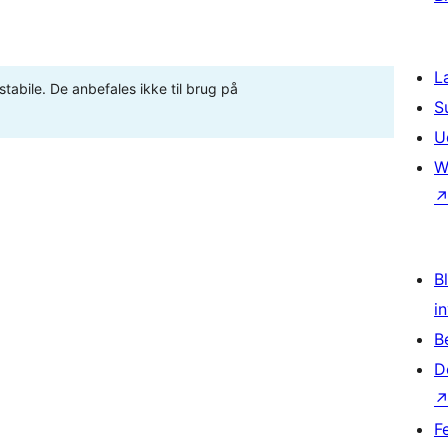
L
stabile. De anbefales ikke til brug på
S
U
W
Bl
i
B
D
F