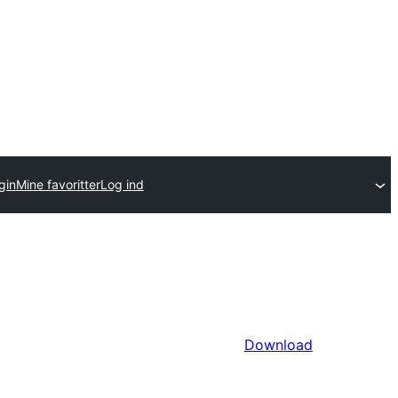
gin
Mine favoritter
Log ind
Download