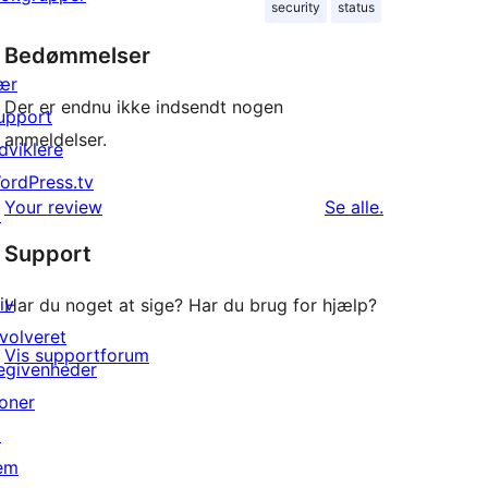
security
status
Bedømmelser
ær
Der er endnu ikke indsendt nogen
upport
anmeldelser.
dviklere
ordPress.tv
anmeldelser
Your review
Se alle
.
↗
Support
iv
Har du noget at sige? Har du brug for hjælp?
nvolveret
Vis supportforum
egivenheder
oner
↗
em