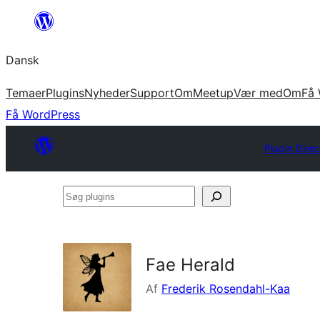
Spring
til
Dansk
indhold
Temaer
Plugins
Nyheder
Support
Om
Meetup
Vær med
Om
Få 
Få WordPress
Plugin Dire
Søg
plugins
Fae Herald
Af
Frederik Rosendahl-Kaa