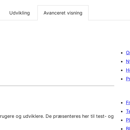
Udvikling
Avanceret visning
O
N
H
Pr
F
T
rugere og udviklere. De præsenteres her til test- og
P
B