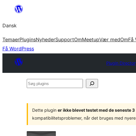
Spring
til
Dansk
indhold
Temaer
Plugins
Nyheder
Support
Om
Meetup
Vær med
Om
Få 
Få WordPress
Plugin Director
Søg
plugins
Dette plugin
er ikke blevet testet med de seneste 
kompatibilitetsproblemer, når det bruges med nyere