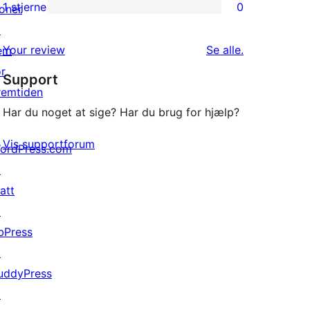
anmeldelser
2-
1 stjerne
0
oner
0
stjernet
↗
1-
anmeldelser
anmeldelser
Your review
Se alle
.
em
stjernet
or
Support
anmeldelser
remtiden
Har du noget at sige? Har du brug for hjælp?
Vis supportforum
ordPress.com
↗
att
↗
bPress
↗
uddyPress
↗