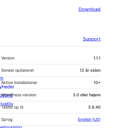
Download
Support
Meta
Version
1.1.1
Senest opdateret
12 år
siden
m
Aktive installationer
10+
yheder
osting
WordPress-version
3.0 eller højere
ivatliv
Testet op til
3.9.40
Sprog
English (US)
remvisning