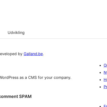
Udvikling
 developed by
Galland.be
.
O
N
e WordPress as a CMS for your company.
H
Pr
m comment SPAM
F