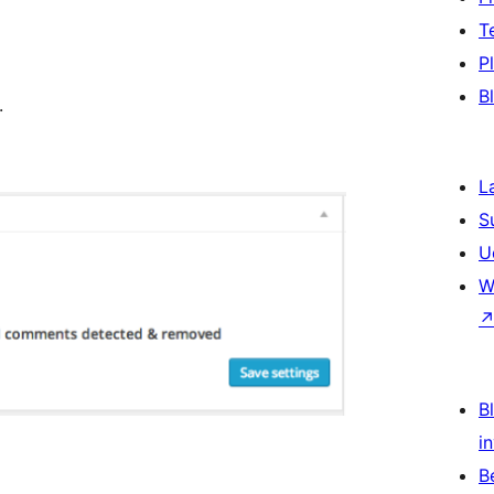
T
P
B
.
L
S
U
W
Bl
i
B