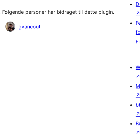
D
Følgende personer har bidraget til dette plugin.
F
gvancout
f
F
W
M
b
B