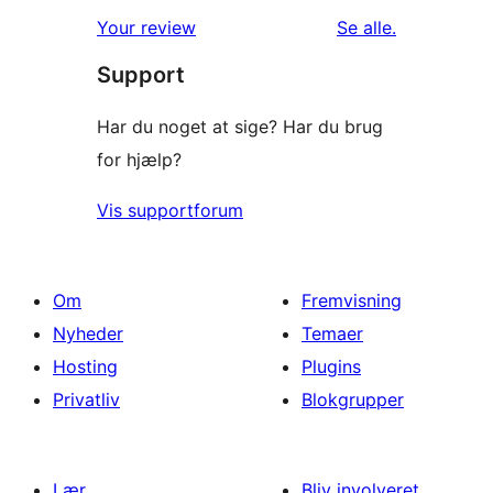
anmeldelser
Your review
Se alle
.
Support
Har du noget at sige? Har du brug
for hjælp?
Vis supportforum
Om
Fremvisning
Nyheder
Temaer
Hosting
Plugins
Privatliv
Blokgrupper
Lær
Bliv involveret