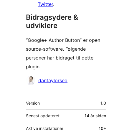
Twitter
.
Bidragsydere &
udviklere
“Google+ Author Button” er open
source-software. Følgende
personer har bidraget til dette
plugin.
Bidragsydere
dantaylorseo
Meta
Version
1.0
Senest opdateret
14 år
siden
Aktive installationer
10+