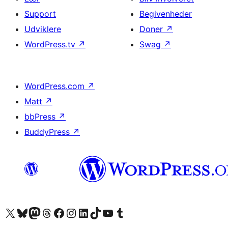
Support
Begivenheder
Udviklere
Doner
↗
WordPress.tv
↗
Swag
↗
WordPress.com
↗
Matt
↗
bbPress
↗
BuddyPress
↗
Besøg vores X (tidligere Twitter) konto
Besøg vores Bluesky-konto
Besøg vores Mastodon konto
Besøg vores Threads-konto
Besøg vores Facebook side
Besøg vores Instagram konto
Besøg vores LinkedIn konto
Besøg vores TikTok-konto
Besøg vores YouTube-kanal
Besøg vores Tumblr-konto