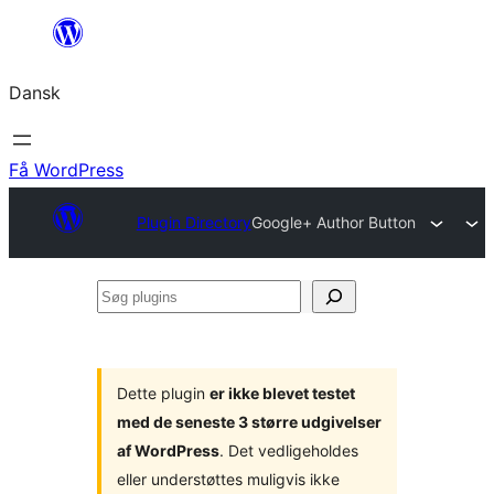
Spring
til
Dansk
indhold
Få WordPress
Plugin Directory
Google+ Author Button
Søg
plugins
Dette plugin
er ikke blevet testet
med de seneste 3 større udgivelser
af WordPress
. Det vedligeholdes
eller understøttes muligvis ikke