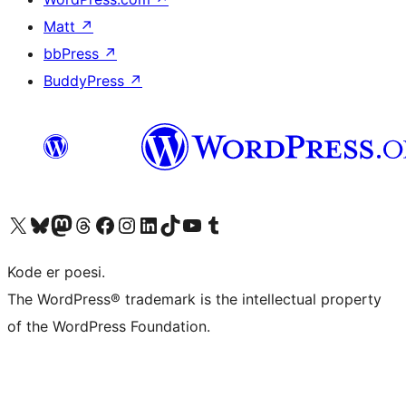
Matt
↗
bbPress
↗
BuddyPress
↗
Besøg vores X (tidligere Twitter) konto
Besøg vores Bluesky-konto
Besøg vores Mastodon konto
Besøg vores Threads-konto
Besøg vores Facebook side
Besøg vores Instagram konto
Besøg vores LinkedIn konto
Besøg vores TikTok-konto
Besøg vores YouTube-kanal
Besøg vores Tumblr-konto
Kode er poesi.
The WordPress® trademark is the intellectual property
of the WordPress Foundation.