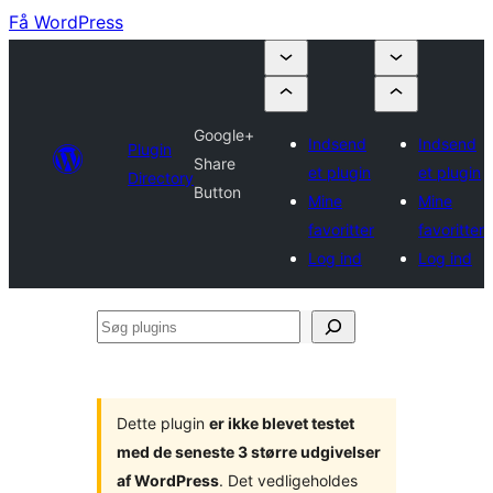
Få WordPress
Google+
Indsend
Indsend
Plugin
Share
et plugin
et plugin
Directory
Button
Mine
Mine
favoritter
favoritter
Log ind
Log ind
Søg
plugins
Dette plugin
er ikke blevet testet
med de seneste 3 større udgivelser
af WordPress
. Det vedligeholdes