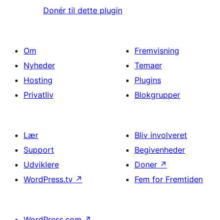
Donér til dette plugin
Om
Fremvisning
Nyheder
Temaer
Hosting
Plugins
Privatliv
Blokgrupper
Lær
Bliv involveret
Support
Begivenheder
Udviklere
Doner
↗
WordPress.tv
↗
Fem for Fremtiden
WordPress.com
↗