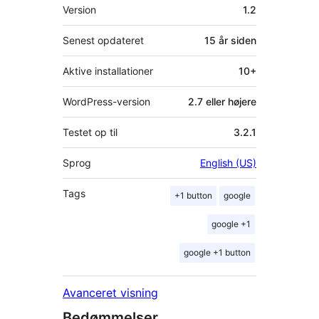
Meta
Version
1.2
Senest opdateret
15 år
siden
Aktive installationer
10+
WordPress-version
2.7 eller højere
Testet op til
3.2.1
Sprog
English (US)
Tags
+1 button
google
google +1
google +1 button
Avanceret visning
Bedømmelser