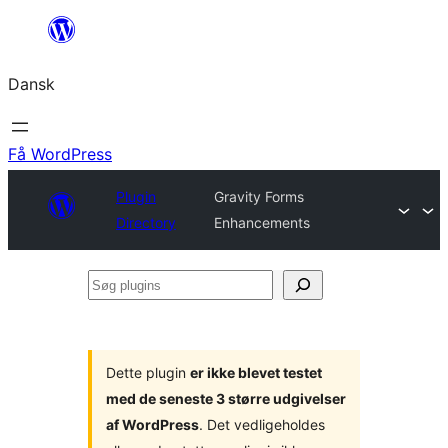
Spring
til
Dansk
indhold
Få WordPress
Plugin
Gravity Forms
Directory
Enhancements
Søg
plugins
Dette plugin
er ikke blevet testet
med de seneste 3 større udgivelser
af WordPress
. Det vedligeholdes