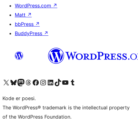
WordPress.com
↗
Matt
↗
bbPress
↗
BuddyPress
↗
Besøg vores X (tidligere Twitter) konto
Besøg vores Bluesky-konto
Besøg vores Mastodon konto
Besøg vores Threads-konto
Besøg vores Facebook side
Besøg vores Instagram konto
Besøg vores LinkedIn konto
Besøg vores TikTok-konto
Besøg vores YouTube-kanal
Besøg vores Tumblr-konto
Kode er poesi.
The WordPress® trademark is the intellectual property
of the WordPress Foundation.