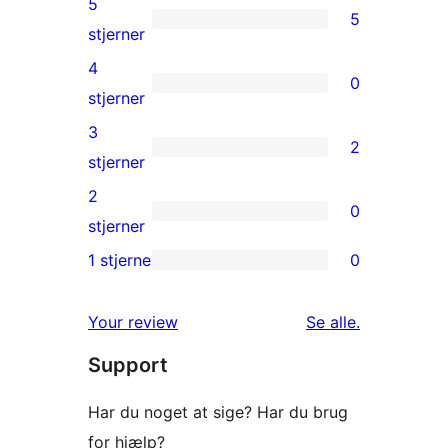
5
5
5
stjerner
5-
4
0
stjernet
0
stjerner
anmeldelser
4-
3
2
stjernet
2
stjerner
anmeldelser
3-
2
0
stjernet
0
stjerner
anmeldelser
2-
1 stjerne
0
0
stjernet
1-
anmeldelser
anmeldelser
Your review
Se alle
.
stjernet
Support
anmeldelser
Har du noget at sige? Har du brug
for hjælp?