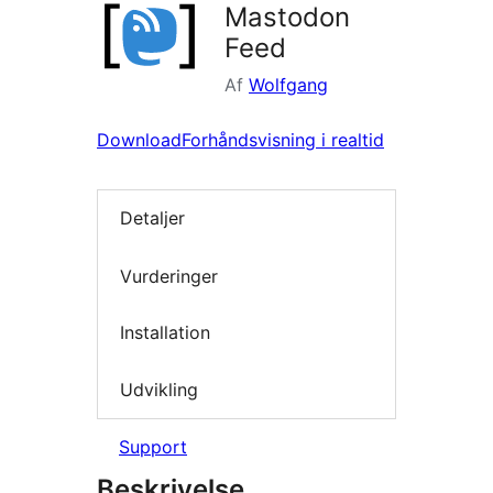
Mastodon
Feed
Af
Wolfgang
Download
Forhåndsvisning i realtid
Detaljer
Vurderinger
Installation
Udvikling
Support
Beskrivelse