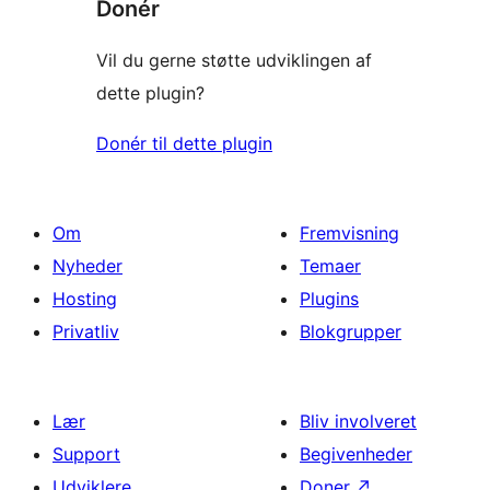
Donér
Vil du gerne støtte udviklingen af
dette plugin?
Donér til dette plugin
Om
Fremvisning
Nyheder
Temaer
Hosting
Plugins
Privatliv
Blokgrupper
Lær
Bliv involveret
Support
Begivenheder
Udviklere
Doner
↗