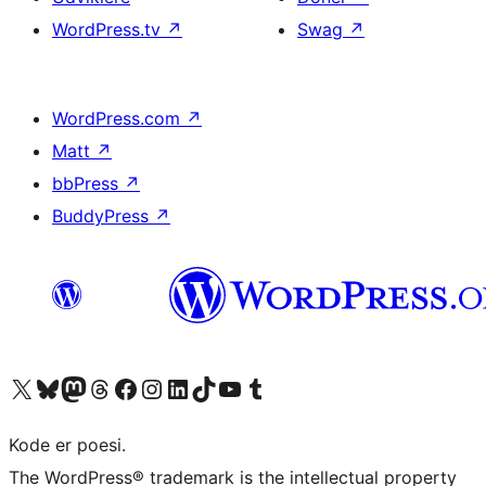
WordPress.tv
↗
Swag
↗
WordPress.com
↗
Matt
↗
bbPress
↗
BuddyPress
↗
Besøg vores X (tidligere Twitter) konto
Besøg vores Bluesky-konto
Besøg vores Mastodon konto
Besøg vores Threads-konto
Besøg vores Facebook side
Besøg vores Instagram konto
Besøg vores LinkedIn konto
Besøg vores TikTok-konto
Besøg vores YouTube-kanal
Besøg vores Tumblr-konto
Kode er poesi.
The WordPress® trademark is the intellectual property