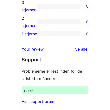
anmeldelser
4-
3
0
stjernet
0
stjerner
anmeldelser
3-
2
0
stjernet
0
stjerner
anmeldelser
2-
1 stjerne
0
0
stjernet
1-
anmeldelser
anmeldelser
Your review
Se alle
.
stjernet
Support
anmeldelser
Problemerne er løst inden for de
sidste to måneder:
1 ud af 1
Vis supportforum