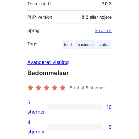
Testet op til
7.0.3
PHP-version
8.2 eller højere
Sprog
Se alle 5
Tags
feed
mastodon
status
Avanceret visning
Bedømmelser
5
ud af 5 stjerner.
5
16
16
stjerner
5-
4
0
stjernet
0
stjerner