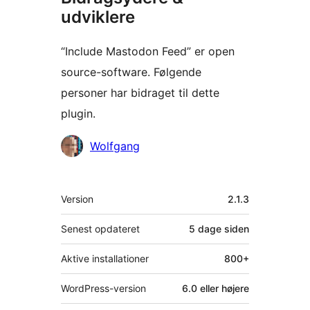
udviklere
“Include Mastodon Feed” er open
source-software. Følgende
personer har bidraget til dette
plugin.
Bidragsydere
Wolfgang
Meta
Version
2.1.3
Senest opdateret
5 dage
siden
Aktive installationer
800+
WordPress-version
6.0 eller højere