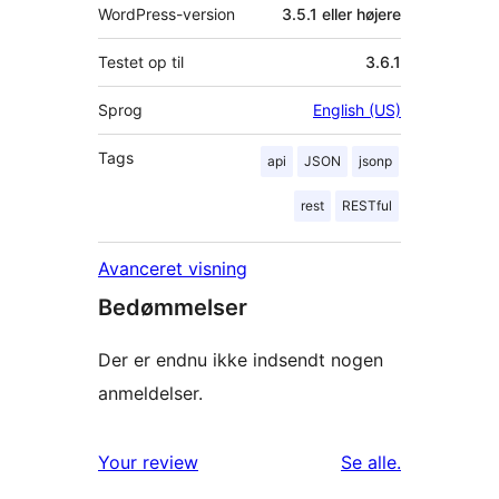
WordPress-version
3.5.1 eller højere
Testet op til
3.6.1
Sprog
English (US)
Tags
api
JSON
jsonp
rest
RESTful
Avanceret visning
Bedømmelser
Der er endnu ikke indsendt nogen
anmeldelser.
anmeldelser
Your review
Se alle
.