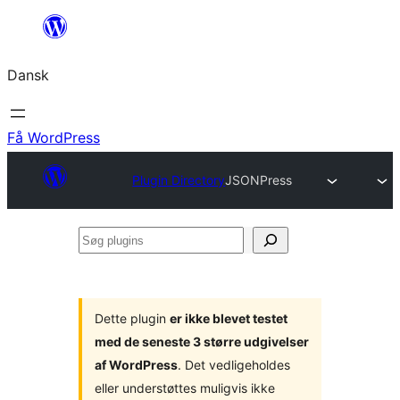
Spring
til
Dansk
indhold
Få WordPress
Plugin Directory
JSONPress
Søg
plugins
Dette plugin
er ikke blevet testet
med de seneste 3 større udgivelser
af WordPress
. Det vedligeholdes
eller understøttes muligvis ikke