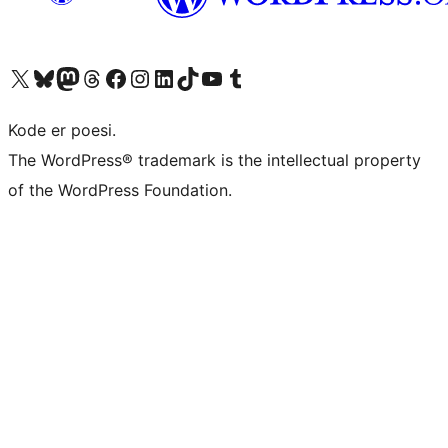
Besøg vores X (tidligere Twitter) konto
Besøg vores Bluesky-konto
Besøg vores Mastodon konto
Besøg vores Threads-konto
Besøg vores Facebook side
Besøg vores Instagram konto
Besøg vores LinkedIn konto
Besøg vores TikTok-konto
Besøg vores YouTube-kanal
Besøg vores Tumblr-konto
Kode er poesi.
The WordPress® trademark is the intellectual property
of the WordPress Foundation.