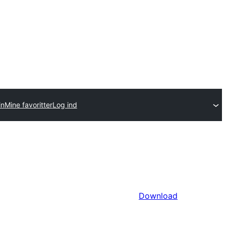
in
Mine favoritter
Log ind
Download