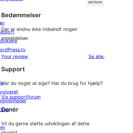
sections
Bedømmelser
ær
Der er endnu ikke indsendt nogen
upport
anmeldelser.
dviklere
ordPress.tv
anmeldelser
Your review
Se alle
.
↗
Support
iv
Har du noget at sige? Har du brug for hjælp?
nvolveret
Vis supportforum
egivenheder
Donér
oner
↗
Vil du gerne støtte udviklingen af dette
em
plugin?