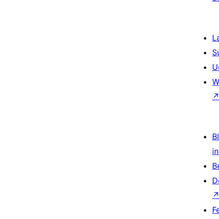
L
S
U
W
Bl
i
B
D
F