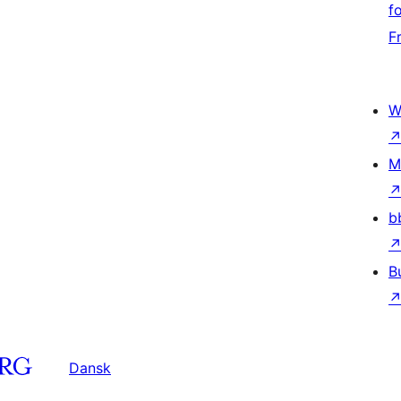
f
F
W
M
b
B
Dansk