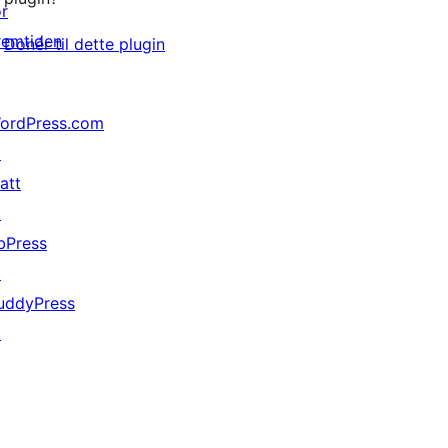
or
remtiden
Donér til dette plugin
ordPress.com
↗
att
↗
bPress
↗
uddyPress
↗