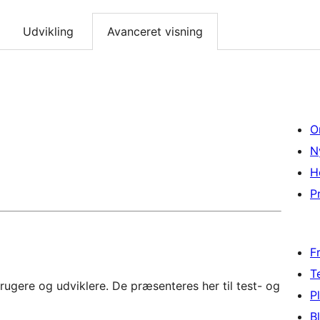
Udvikling
Avanceret visning
O
N
H
Pr
F
T
rugere og udviklere. De præsenteres her til test- og
P
B