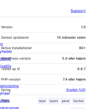
Support
Meta
Version
1.0
Senest opdateret
10 måneder
siden
m
Aktive installationer
80+
yheder
osting
WordPress-version
5.0 eller højere
ivatliv
Testet op til
6.8.7
PHP-version
7.4 eller højere
remvisning
Sprog
English (US)
emaer
lugins
Tags
layer
layers
panel
Section
lokgrupper