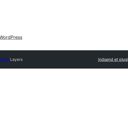
WordPress
ectory
Layers
Indsend et plug