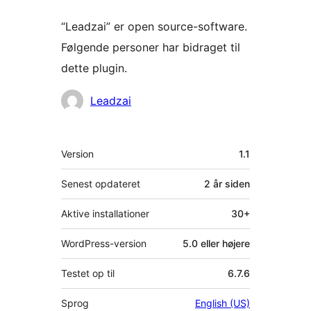
“Leadzai” er open source-software.
Følgende personer har bidraget til
dette plugin.
Bidragsydere
Leadzai
Meta
Version
1.1
Senest opdateret
2 år
siden
Aktive installationer
30+
WordPress-version
5.0 eller højere
Testet op til
6.7.6
Sprog
English (US)