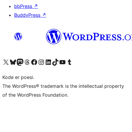
bbPress
↗
BuddyPress
↗
Besøg vores X (tidligere Twitter) konto
Besøg vores Bluesky-konto
Besøg vores Mastodon konto
Besøg vores Threads-konto
Besøg vores Facebook side
Besøg vores Instagram konto
Besøg vores LinkedIn konto
Besøg vores TikTok-konto
Besøg vores YouTube-kanal
Besøg vores Tumblr-konto
Kode er poesi.
The WordPress® trademark is the intellectual property
of the WordPress Foundation.