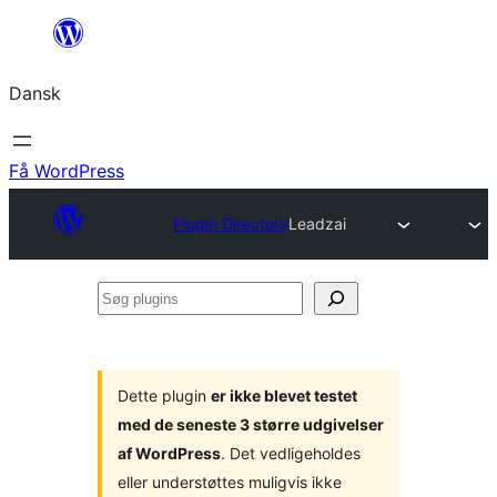
Spring
til
Dansk
indhold
Få WordPress
Plugin Directory
Leadzai
Søg
plugins
Dette plugin
er ikke blevet testet
med de seneste 3 større udgivelser
af WordPress
. Det vedligeholdes
eller understøttes muligvis ikke