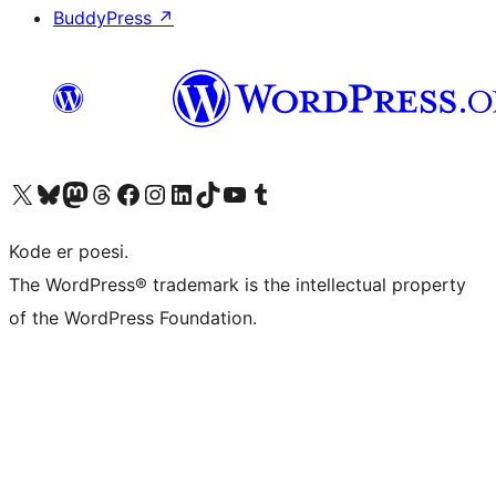
BuddyPress
↗
Besøg vores X (tidligere Twitter) konto
Besøg vores Bluesky-konto
Besøg vores Mastodon konto
Besøg vores Threads-konto
Besøg vores Facebook side
Besøg vores Instagram konto
Besøg vores LinkedIn konto
Besøg vores TikTok-konto
Besøg vores YouTube-kanal
Besøg vores Tumblr-konto
Kode er poesi.
The WordPress® trademark is the intellectual property
of the WordPress Foundation.