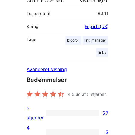
WordPress-version
3.5 eller højere
Testet op til
6.1.11
Sprog
English (US)
Tags
blogroll
link manager
links
Avanceret visning
Bedømmelser
4.5
ud af 5 stjerner.
5
27
27
stjerner
5-
4
3