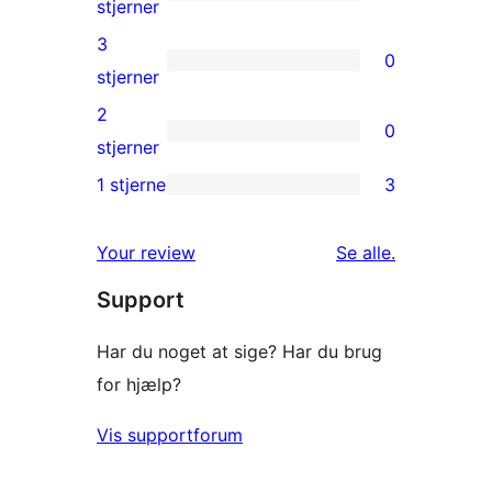
stjernet
3
stjerner
anmeldelser
4-
3
0
stjernet
0
stjerner
anmeldelser
3-
2
0
stjernet
0
stjerner
anmeldelser
2-
1 stjerne
3
3
stjernet
1-
anmeldelser
anmeldelser
Your review
Se alle
.
stjernet
Support
anmeldelser
Har du noget at sige? Har du brug
for hjælp?
Vis supportforum