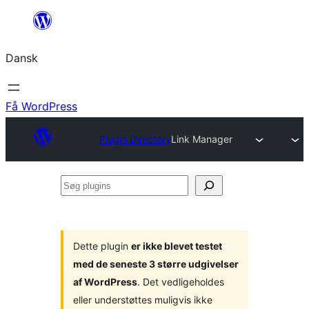
Spring
til
Dansk
indhold
Få WordPress
Plugin Directory
Link Manager
Søg
plugins
Dette plugin
er ikke blevet testet
med de seneste 3 større udgivelser
af WordPress
. Det vedligeholdes
eller understøttes muligvis ikke