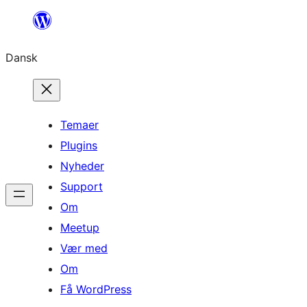
Spring
til
Dansk
indhold
Temaer
Plugins
Nyheder
Support
Om
Meetup
Vær med
Om
Få WordPress