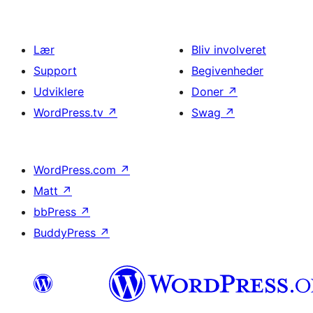
Lær
Bliv involveret
Support
Begivenheder
Udviklere
Doner
↗
WordPress.tv
↗
Swag
↗
WordPress.com
↗
Matt
↗
bbPress
↗
BuddyPress
↗