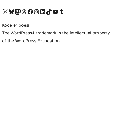
Besøg vores X (tidligere Twitter) konto
Besøg vores Bluesky-konto
Besøg vores Mastodon konto
Besøg vores Threads-konto
Besøg vores Facebook side
Besøg vores Instagram konto
Besøg vores LinkedIn konto
Besøg vores TikTok-konto
Besøg vores YouTube-kanal
Besøg vores Tumblr-konto
Kode er poesi.
The WordPress® trademark is the intellectual property
of the WordPress Foundation.