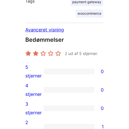
Tags
payment gateway
woocommerce
Avanceret visning
Bedømmelser
2
ud af 5 stjerner.
5
0
0
stjerner
5-
4
0
stjernet
0
stjerner
anmeldelser
4-
3
0
stjernet
0
stjerner
anmeldelser
3-
2
1