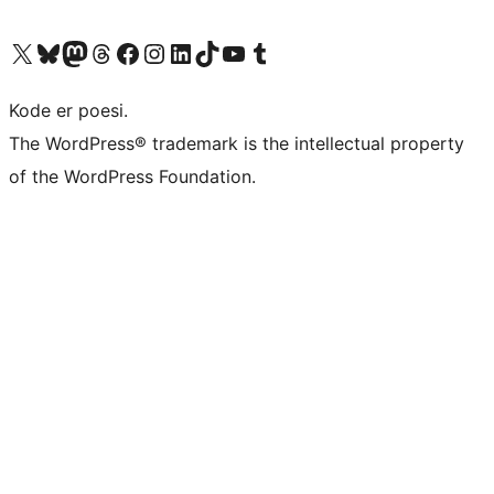
Besøg vores X (tidligere Twitter) konto
Besøg vores Bluesky-konto
Besøg vores Mastodon konto
Besøg vores Threads-konto
Besøg vores Facebook side
Besøg vores Instagram konto
Besøg vores LinkedIn konto
Besøg vores TikTok-konto
Besøg vores YouTube-kanal
Besøg vores Tumblr-konto
Kode er poesi.
The WordPress® trademark is the intellectual property
of the WordPress Foundation.