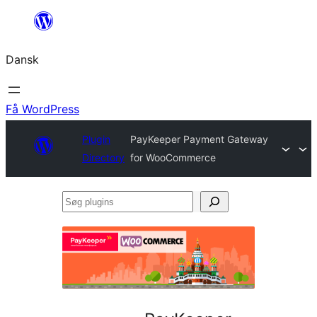
Spring
til
Dansk
indhold
Få WordPress
Plugin
PayKeeper Payment Gateway
Directory
for WooCommerce
Søg
plugins