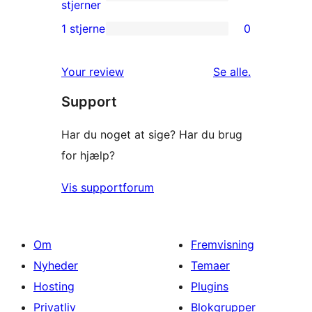
stjernet
1
stjerner
anmeldelser
2-
1 stjerne
0
0
stjernet
1-
anmeldelse
anmeldelser
Your review
Se alle
.
stjernet
Support
anmeldelser
Har du noget at sige? Har du brug
for hjælp?
Vis supportforum
Om
Fremvisning
Nyheder
Temaer
Hosting
Plugins
Privatliv
Blokgrupper