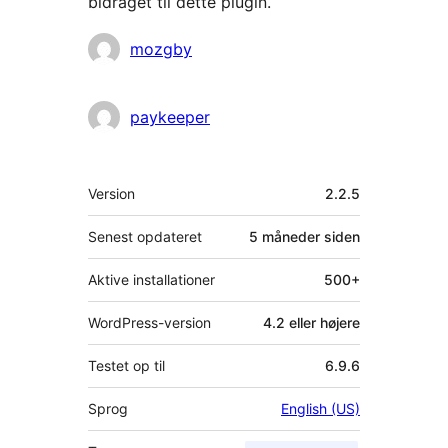
bidraget til dette plugin.
Bidragsydere
mozgby
paykeeper
Meta
Version
2.2.5
Senest opdateret
5 måneder
siden
Aktive installationer
500+
WordPress-version
4.2 eller højere
Testet op til
6.9.6
Sprog
English (US)