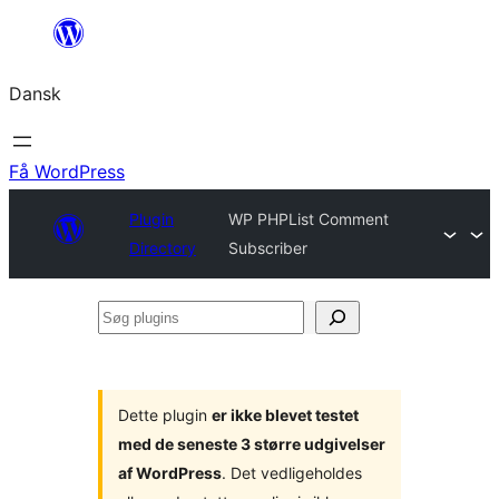
Spring
til
Dansk
indhold
Få WordPress
Plugin
WP PHPList Comment
Directory
Subscriber
Søg
plugins
Dette plugin
er ikke blevet testet
med de seneste 3 større udgivelser
af WordPress
. Det vedligeholdes