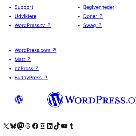
Support
Begivenheder
Udviklere
Doner
↗
WordPress.tv
↗
Swag
↗
WordPress.com
↗
Matt
↗
bbPress
↗
BuddyPress
↗
Besøg vores X (tidligere Twitter) konto
Besøg vores Bluesky-konto
Besøg vores Mastodon konto
Besøg vores Threads-konto
Besøg vores Facebook side
Besøg vores Instagram konto
Besøg vores LinkedIn konto
Besøg vores TikTok-konto
Besøg vores YouTube-kanal
Besøg vores Tumblr-konto