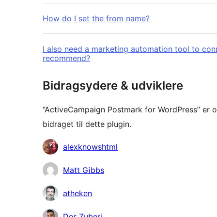
How do I set the from name?
I also need a marketing automation tool to co
recommend?
Bidragsydere & udviklere
“ActiveCampaign Postmark for WordPress” er o
bidraget til dette plugin.
Bidragsydere
alexknowshtml
Matt Gibbs
atheken
Dor Zuberi