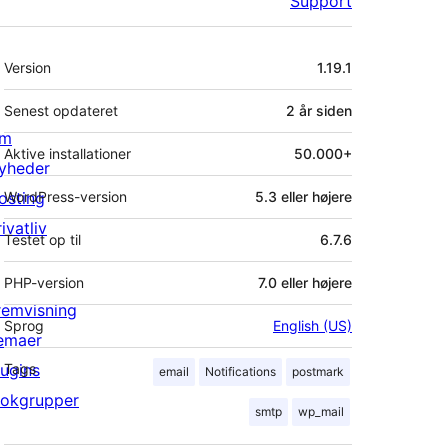
Support
Meta
Version
1.19.1
Senest opdateret
2 år
siden
m
Aktive installationer
50.000+
yheder
osting
WordPress-version
5.3 eller højere
ivatliv
Testet op til
6.7.6
PHP-version
7.0 eller højere
remvisning
Sprog
English (US)
emaer
lugins
Tags
email
Notifications
postmark
lokgrupper
smtp
wp_mail