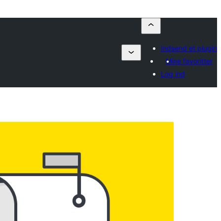
Indsend et plugin
Mine favoritter
Log ind