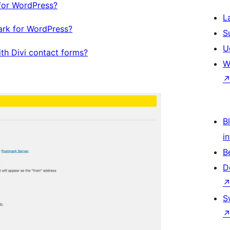
for WordPress?
L
ark for WordPress?
S
U
th Divi contact forms?
W
Bl
i
B
D
S