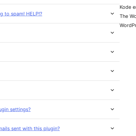
Kode er
ing to spam! HELP!?
The Wo
WordPr
gin settings?
ils sent with this plugin?