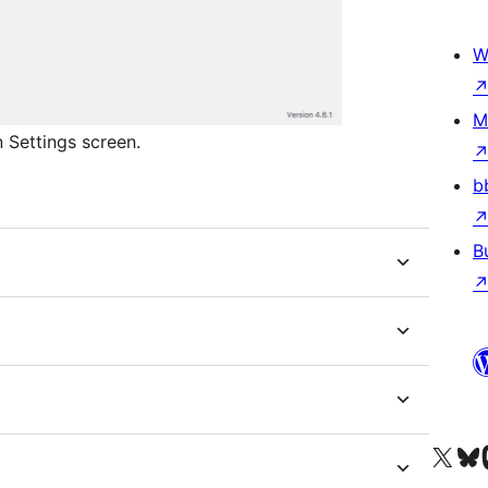
W
M
Settings screen.
b
B
Besøg vores X (tidligere Twitter) 
Besøg vores 
Be