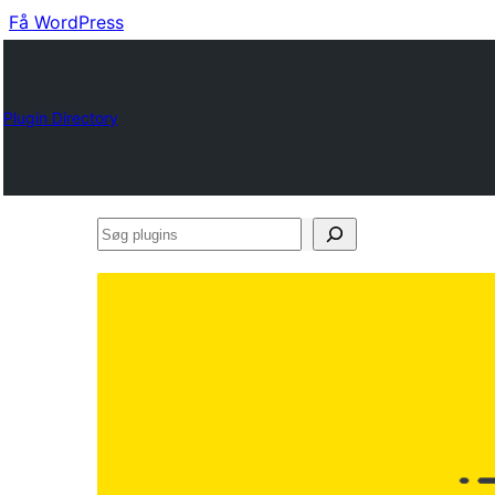
Få WordPress
Plugin Directory
Søg
plugins