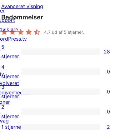
Avanceret visning
ær
Bedømmelser
upport
dviklere
4.7
ud af 5 stjerner.
ordPress.tv
5
↗
28
28
stjerner
5-
4
0
iv
stjernet
0
stjerner
nvolveret
anmeldelser
4-
3
0
egivenheder
stjernet
0
stjerner
oner
anmeldelser
3-
2
↗
0
stjernet
0
stjerner
wag
anmeldelser
2-
1 stjerne
2
↗
2
stjernet