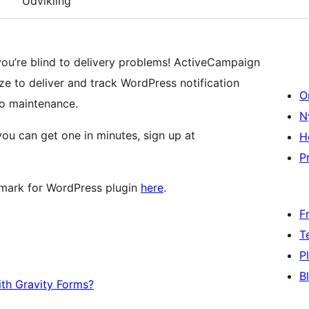
Udvikling
, you’re blind to delivery problems! ActiveCampaign
ze to deliver and track WordPress notification
O
ro maintenance.
N
ou can get one in minutes, sign up at
H
Pr
tmark for WordPress plugin
here
.
F
T
P
B
ith Gravity Forms?