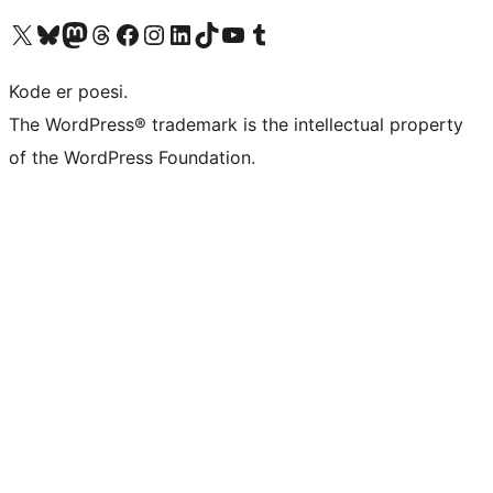
Besøg vores X (tidligere Twitter) konto
Besøg vores Bluesky-konto
Besøg vores Mastodon konto
Besøg vores Threads-konto
Besøg vores Facebook side
Besøg vores Instagram konto
Besøg vores LinkedIn konto
Besøg vores TikTok-konto
Besøg vores YouTube-kanal
Besøg vores Tumblr-konto
Kode er poesi.
The WordPress® trademark is the intellectual property
of the WordPress Foundation.