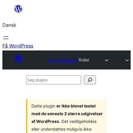
Spring
til
Dansk
indhold
Få WordPress
Plugin Directory
Roller
Søg
plugins
Dette plugin
er ikke blevet testet
med de seneste 3 større udgivelser
af WordPress
. Det vedligeholdes
eller understøttes muligvis ikke