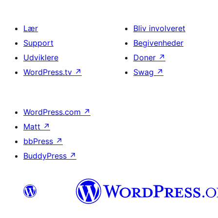
Lær
Bliv involveret
Support
Begivenheder
Udviklere
Doner
↗
WordPress.tv
↗
Swag
↗
WordPress.com
↗
Matt
↗
bbPress
↗
BuddyPress
↗