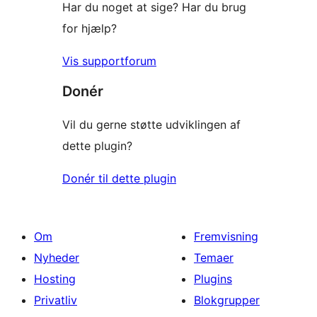
Har du noget at sige? Har du brug
for hjælp?
Vis supportforum
Donér
Vil du gerne støtte udviklingen af
dette plugin?
Donér til dette plugin
Om
Fremvisning
Nyheder
Temaer
Hosting
Plugins
Privatliv
Blokgrupper