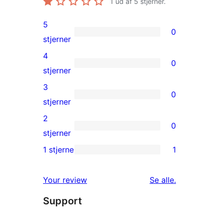
1
ud af 5 stjerner.
5
0
0
stjerner
5-
4
0
stjernet
0
stjerner
anmeldelser
4-
3
0
stjernet
0
stjerner
anmeldelser
3-
2
0
stjernet
0
stjerner
anmeldelser
2-
1 stjerne
1
1
stjernet
1-
anmeldelser
anmeldelser
Your review
Se alle
.
stjernet
Support
anmeldelse