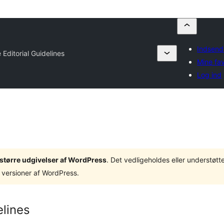
Indsend 
 Editorial Guidelines
Mine fav
Log ind
3 større udgivelser af WordPress
. Det vedligeholdes eller understøt
 versioner af WordPress.
elines