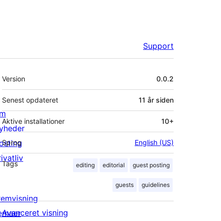
Support
Meta
Version
0.0.2
Senest opdateret
11 år
siden
m
Aktive installationer
10+
yheder
osting
Sprog
English (US)
ivatliv
Tags
editing
editorial
guest posting
guests
guidelines
remvisning
Avanceret visning
emaer