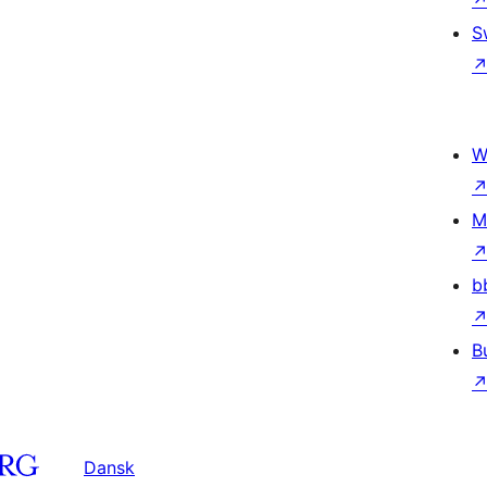
S
W
M
b
B
Dansk