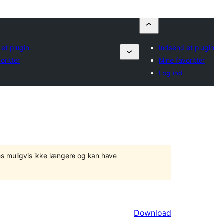
et plugin
Indsend et plugin
oritter
Mine favoritter
Log ind
tes muligvis ikke længere og kan have
Download