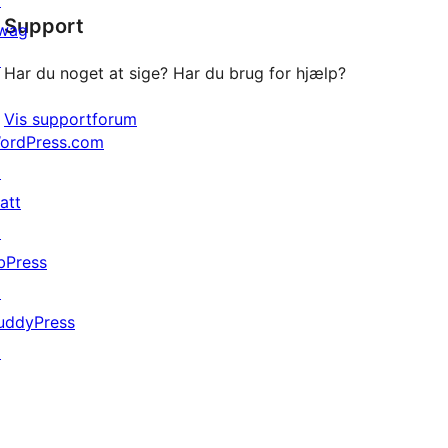
↗
Support
anmeldelser
wag
↗
Har du noget at sige? Har du brug for hjælp?
Vis supportforum
ordPress.com
↗
att
↗
bPress
↗
uddyPress
↗