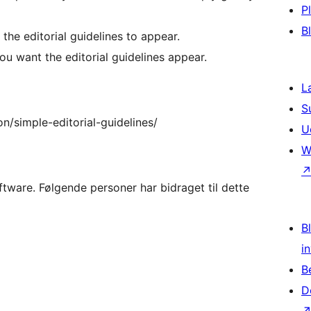
P
B
he editorial guidelines to appear.
you want the editorial guidelines appear.
L
S
n/simple-editorial-guidelines/
U
W
ftware. Følgende personer har bidraget til dette
Bl
i
B
D