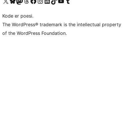
Besøg vores X (tidligere Twitter) konto
Besøg vores Bluesky-konto
Besøg vores Mastodon konto
Besøg vores Threads-konto
Besøg vores Facebook side
Besøg vores Instagram konto
Besøg vores LinkedIn konto
Besøg vores TikTok-konto
Besøg vores YouTube-kanal
Besøg vores Tumblr-konto
Kode er poesi.
The WordPress® trademark is the intellectual property
of the WordPress Foundation.