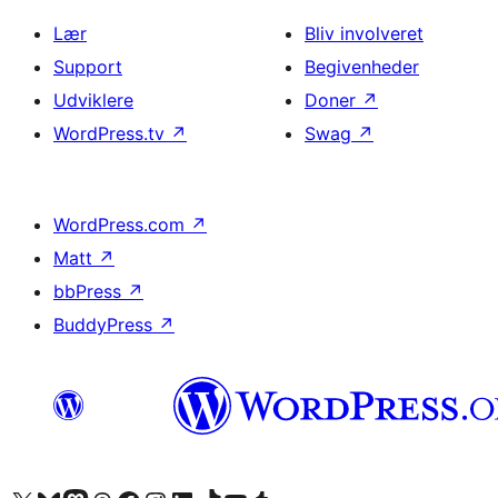
Lær
Bliv involveret
Support
Begivenheder
Udviklere
Doner
↗
WordPress.tv
↗
Swag
↗
WordPress.com
↗
Matt
↗
bbPress
↗
BuddyPress
↗