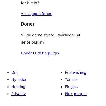
for hjælp?
Vis supportforum
Donér
Vil du gerne støtte udviklingen af
dette plugin?
Donér til dette plugin
Om
Fremvisning
Nyheder
Temaer
Hosting
Plugins
Privatliv
Blokgrupper