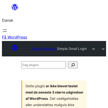
Spring
til
Dansk
indhold
Få WordPress
Plugin Directory
Simple Gmail Login
Søg
plugins
Dette plugin
er ikke blevet testet
med de seneste 3 større udgivelser
af WordPress
. Det vedligeholdes
eller understøttes muligvis ikke