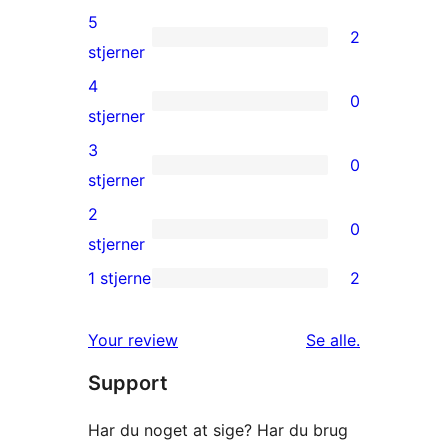
5
2
2
stjerner
5-
4
0
stjernet
0
stjerner
anmeldelser
4-
3
0
stjernet
0
stjerner
anmeldelser
3-
2
0
stjernet
0
stjerner
anmeldelser
2-
1 stjerne
2
2
stjernet
1-
anmeldelser
anmeldelser
Your review
Se alle
.
stjernet
Support
anmeldelser
Har du noget at sige? Har du brug