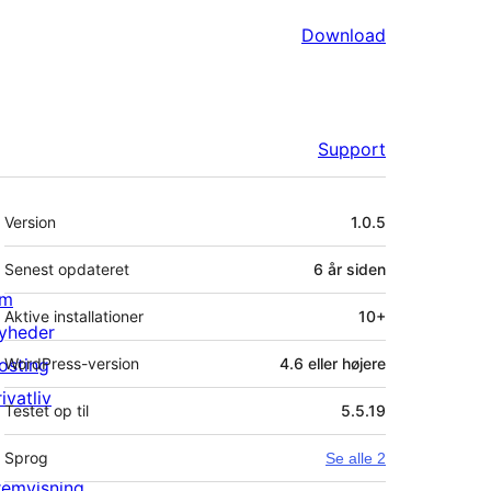
Download
Support
Meta
Version
1.0.5
Senest opdateret
6 år
siden
m
Aktive installationer
10+
yheder
osting
WordPress-version
4.6 eller højere
ivatliv
Testet op til
5.5.19
Sprog
Se alle 2
remvisning