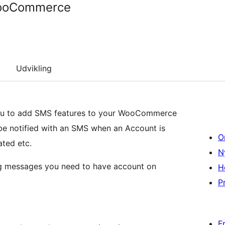
WooCommerce
Udvikling
you to add SMS features to your WooCommerce
 be notified with an SMS when an Account is
O
ated etc.
N
ng messages you need to have account on
H
Pr
F