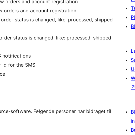
w orders and account registration
T
 orders and account registration
P
rder status is changed, like: processed, shipped
B
rder status is changed, like: processed, shipped
L
notifications
S
 id for the SMS
U
ace
W
ce-software. Følgende personer har bidraget til
Bl
i
B