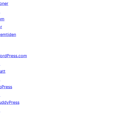
oner
↗
em
or
remtiden
ordPress.com
↗
att
↗
bPress
↗
uddyPress
↗