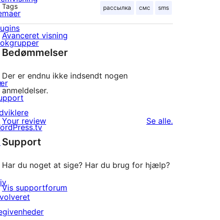
Tags
рассылка
смс
sms
emaer
lugins
Avanceret visning
lokgrupper
Bedømmelser
Der er endnu ikke indsendt nogen
ær
anmeldelser.
upport
dviklere
anmeldelser
Your review
Se alle
.
ordPress.tv
Support
↗
Har du noget at sige? Har du brug for hjælp?
iv
Vis supportforum
nvolveret
egivenheder