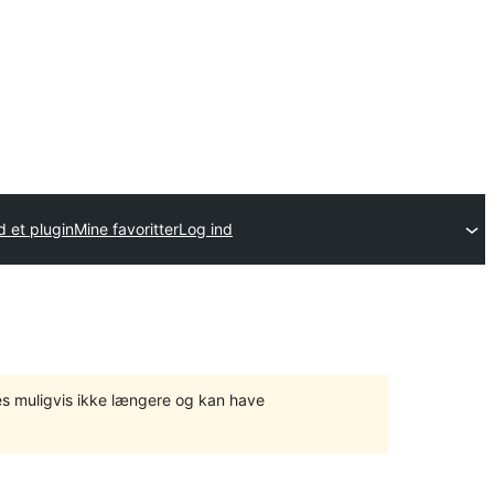
 et plugin
Mine favoritter
Log ind
tes muligvis ikke længere og kan have