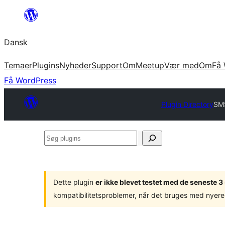
Spring
til
Dansk
indhold
Temaer
Plugins
Nyheder
Support
Om
Meetup
Vær med
Om
Få 
Få WordPress
Plugin Directory
SMS
Søg
plugins
Dette plugin
er ikke blevet testet med de seneste 
kompatibilitetsproblemer, når det bruges med nyere