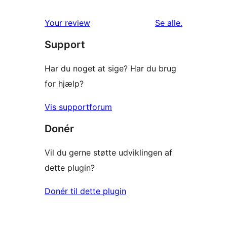
stjernet
1-
anmeldelser
anmeldelser
Your review
Se alle
.
stjernet
Support
anmeldelse
Har du noget at sige? Har du brug
for hjælp?
Vis supportforum
Donér
Vil du gerne støtte udviklingen af
dette plugin?
Donér til dette plugin