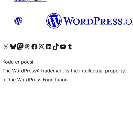
Besøg vores X (tidligere Twitter) konto
Besøg vores Bluesky-konto
Besøg vores Mastodon konto
Besøg vores Threads-konto
Besøg vores Facebook side
Besøg vores Instagram konto
Besøg vores LinkedIn konto
Besøg vores TikTok-konto
Besøg vores YouTube-kanal
Besøg vores Tumblr-konto
Kode er poesi.
The WordPress® trademark is the intellectual property
of the WordPress Foundation.