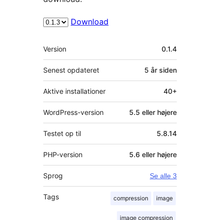
Download
Meta
Version
0.1.4
Senest opdateret
5 år
siden
Aktive installationer
40+
WordPress-version
5.5 eller højere
Testet op til
5.8.14
PHP-version
5.6 eller højere
Sprog
Se alle 3
Tags
compression
image
image compression