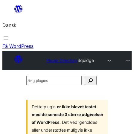
Spring
til
Dansk
indhold
Få WordPress
Plugin Directory
Squidge
Søg
plugins
Dette plugin
er ikke blevet testet
med de seneste 3 større udgivelser
af WordPress
. Det vedligeholdes
eller understøttes muligvis ikke