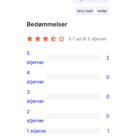
lazy load
webp
Bedømmelser
3.7
ud af 5 stjerner.
5
2
2
stjerner
5-
4
0
stjernet
0
stjerner
anmeldelser
4-
3
0
stjernet
0
stjerner
anmeldelser
3-
2
0
stjernet
0
stjerner
anmeldelser
2-
1 stjerne
1
1