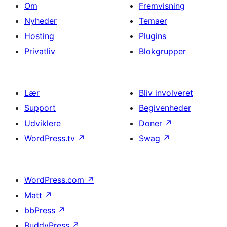
Om
Fremvisning
Nyheder
Temaer
Hosting
Plugins
Privatliv
Blokgrupper
Lær
Bliv involveret
Support
Begivenheder
Udviklere
Doner
↗
WordPress.tv
↗
Swag
↗
WordPress.com
↗
Matt
↗
bbPress
↗
BuddyPress
↗