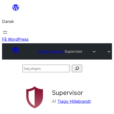
Spring
til
Dansk
indhold
Få WordPress
Plugin Directory
Supervisor
Søg
plugins
Supervisor
Af
Tiago Hillebrandt