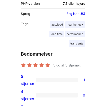
PHP-version
7.2 eller højere
Sprog
English (US)
Tags
autoload
healthcheck
load time
performance
transients
Bedømmelser
5
ud af 5 stjerner.
5
1
1
stjerner
5-
4
0
stjernet
0
stjerner
anmeldelse
4-