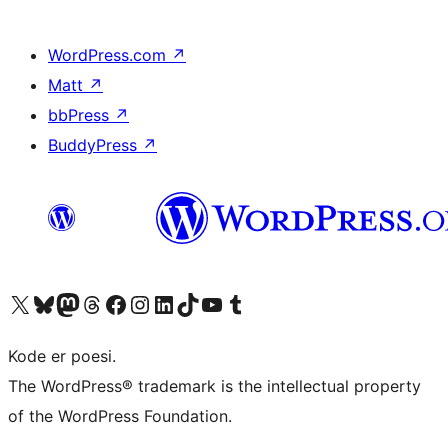
WordPress.com
↗
Matt
↗
bbPress
↗
BuddyPress
↗
Besøg vores X (tidligere Twitter) konto
Besøg vores Bluesky-konto
Besøg vores Mastodon konto
Besøg vores Threads-konto
Besøg vores Facebook side
Besøg vores Instagram konto
Besøg vores LinkedIn konto
Besøg vores TikTok-konto
Besøg vores YouTube-kanal
Besøg vores Tumblr-konto
Kode er poesi.
The WordPress® trademark is the intellectual property
of the WordPress Foundation.