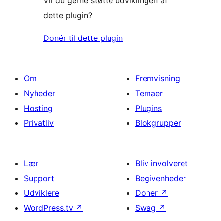
Vil du gerne støtte udviklingen af
dette plugin?
Donér til dette plugin
Om
Fremvisning
Nyheder
Temaer
Hosting
Plugins
Privatliv
Blokgrupper
Lær
Bliv involveret
Support
Begivenheder
Udviklere
Doner
↗
WordPress.tv
↗
Swag
↗