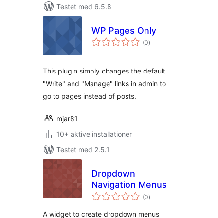
Testet med 6.5.8
WP Pages Only
totale
(0
)
bedømmelser
This plugin simply changes the default
"Write" and "Manage" links in admin to
go to pages instead of posts.
mjar81
10+ aktive installationer
Testet med 2.5.1
Dropdown
Navigation Menus
totale
(0
)
bedømmelser
A widget to create dropdown menus