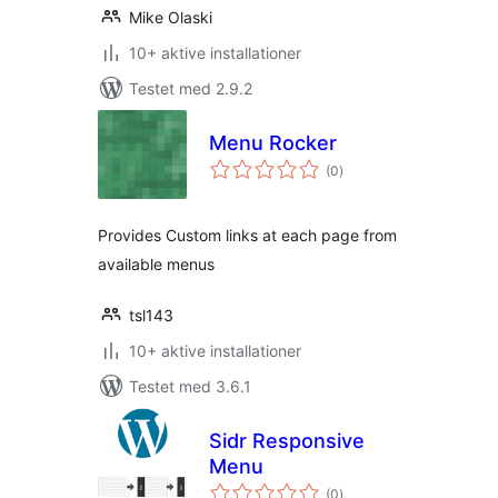
Mike Olaski
10+ aktive installationer
Testet med 2.9.2
Menu Rocker
totale
(0
)
bedømmelser
Provides Custom links at each page from
available menus
tsl143
10+ aktive installationer
Testet med 3.6.1
Sidr Responsive
Menu
totale
(0
)