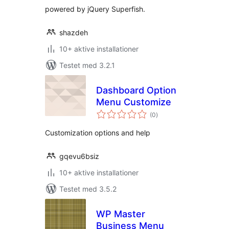
powered by jQuery Superfish.
shazdeh
10+ aktive installationer
Testet med 3.2.1
Dashboard Option
Menu Customize
totale
(0
)
bedømmelser
Customization options and help
gqevu6bsiz
10+ aktive installationer
Testet med 3.5.2
WP Master
Business Menu