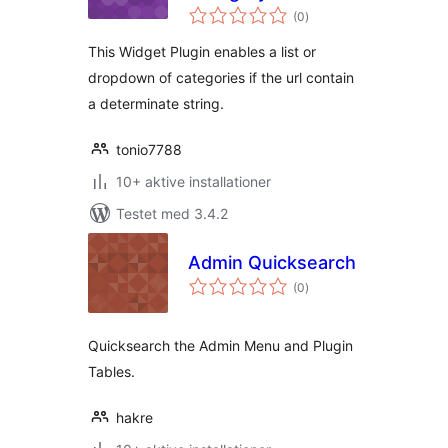
totale
Plugin Widget
(0
)
bedømmelser
This Widget Plugin enables a list or
dropdown of categories if the url contain
a determinate string.
tonio7788
10+ aktive installationer
Testet med 3.4.2
Admin Quicksearch
totale
(0
)
bedømmelser
Quicksearch the Admin Menu and Plugin
Tables.
hakre