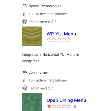
Byvex Technologies
10+ aktive installationer
Testet med 6.6.5
WP YUI Menu
totale
(0
)
bedømmelser
Integrates a Horizontal YUI Menu in
Wordpress.
John Turner
10+ aktive installationer
Testet med 2.7
Open Dining Menu
totale
(1
)
bedømmelser