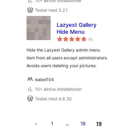
10+ aktive installationer
Testet med 3.2.1
Lazyest Gallery
Hide Menu
totale
(1
)
bedømmelser
Hide the Lazyest Gallery admin menu
item from all users except administrators.
Avoids users deleting your pictures.
isabel104
10+ aktive installationer
Testet med 4.6.30
Indlægsinddeling
1
18
19
…