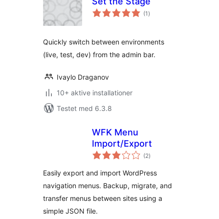
Set the Stage
totale
(1
)
bedømmelser
Quickly switch between environments
(live, test, dev) from the admin bar.
Ivaylo Draganov
10+ aktive installationer
Testet med 6.3.8
WFK Menu
Import/Export
totale
(2
)
bedømmelser
Easily export and import WordPress
navigation menus. Backup, migrate, and
transfer menus between sites using a
simple JSON file.