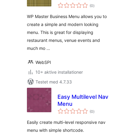
totale
(0
)
bedømmelser
WP Master Business Menu allows you to
create a simple and modern looking
menu. This is great for displaying
restaurant menus, venue events and
much mo …
WebSPI
10+ aktive installationer
Testet med 4.7.33
Easy Multilevel Nav
Menu
totale
(0
)
bedømmelser
Easily create multi-level responsive nav
menu with simple shortcode.