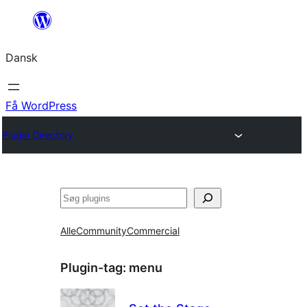
Spring
til
Dansk
indhold
Få WordPress
Plugin Directory
Søg
Alle
Community
Commercial
Plugin-tag:
menu