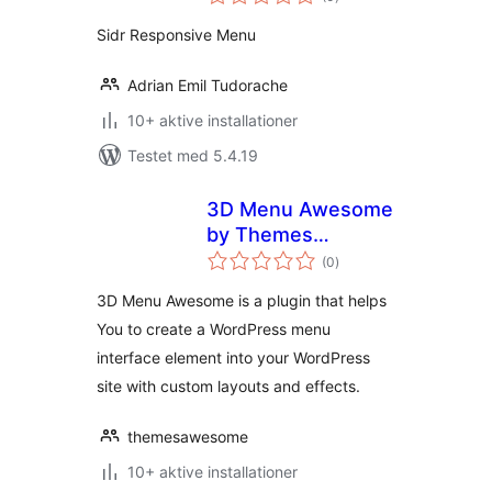
bedømmelser
Sidr Responsive Menu
Adrian Emil Tudorache
10+ aktive installationer
Testet med 5.4.19
3D Menu Awesome
by Themes
totale
Awesome
(0
)
bedømmelser
3D Menu Awesome is a plugin that helps
You to create a WordPress menu
interface element into your WordPress
site with custom layouts and effects.
themesawesome
10+ aktive installationer