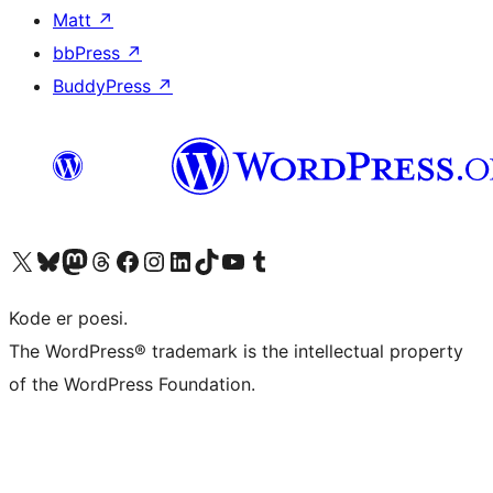
Matt
↗
bbPress
↗
BuddyPress
↗
Besøg vores X (tidligere Twitter) konto
Besøg vores Bluesky-konto
Besøg vores Mastodon konto
Besøg vores Threads-konto
Besøg vores Facebook side
Besøg vores Instagram konto
Besøg vores LinkedIn konto
Besøg vores TikTok-konto
Besøg vores YouTube-kanal
Besøg vores Tumblr-konto
Kode er poesi.
The WordPress® trademark is the intellectual property
of the WordPress Foundation.