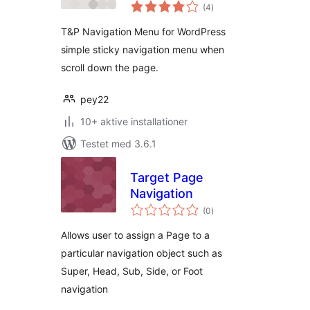
totale
(4
)
bedømmelser
T&P Navigation Menu for WordPress
simple sticky navigation menu when
scroll down the page.
pey22
10+ aktive installationer
Testet med 3.6.1
Target Page
Navigation
totale
(0
)
bedømmelser
Allows user to assign a Page to a
particular navigation object such as
Super, Head, Sub, Side, or Foot
navigation