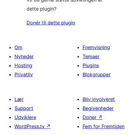
dette plugin?
Donér til dette plugin
Om
Fremvisning
Nyheder
Temaer
Hosting
Plugins
Privatliv
Blokgrupper
Lær
Bliv involveret
Support
Begivenheder
Udviklere
Doner
↗
WordPress.tv
↗
Fem for Fremtiden