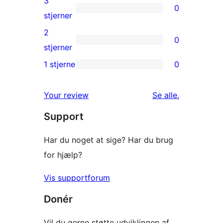
3
0
stjernet
0
stjerner
anmeldelser
3-
2
0
stjernet
0
stjerner
anmeldelser
2-
1 stjerne
0
0
stjernet
1-
anmeldelser
anmeldelser
Your review
Se alle
.
stjernet
Support
anmeldelser
Har du noget at sige? Har du brug
for hjælp?
Vis supportforum
Donér
Vil du gerne støtte udviklingen af