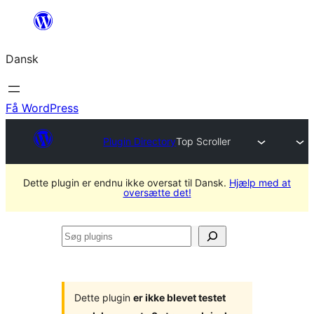
Spring
til
Dansk
indhold
Få WordPress
Plugin Directory
Top Scroller
Dette plugin er endnu ikke oversat til Dansk.
Hjælp med at
oversætte det!
Søg
plugins
Dette plugin
er ikke blevet testet