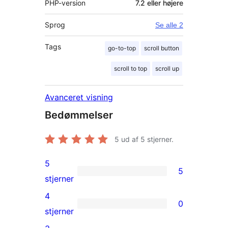
PHP-version
7.2 eller højere
Sprog
Se alle 2
Tags
go-to-top
scroll button
scroll to top
scroll up
Avanceret visning
Bedømmelser
5
ud af 5 stjerner.
5
5
5
stjerner
5-
4
0
stjernet
0
stjerner
anmeldelser
4-