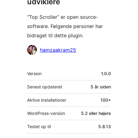
udviklere
“Top Scroller” er open source-
software. Følgende personer har
bidraget til dette plugin.
Bidragsydere
hamzaakram25
Meta
Version
1.0.0
Senest opdateret
5 år
siden
Aktive installationer
100+
WordPress-version
5.2 eller højere
Testet op til
5.8.13