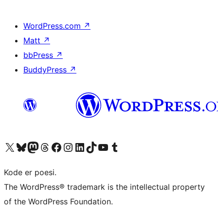
WordPress.com
↗
Matt
↗
bbPress
↗
BuddyPress
↗
Besøg vores X (tidligere Twitter) konto
Besøg vores Bluesky-konto
Besøg vores Mastodon konto
Besøg vores Threads-konto
Besøg vores Facebook side
Besøg vores Instagram konto
Besøg vores LinkedIn konto
Besøg vores TikTok-konto
Besøg vores YouTube-kanal
Besøg vores Tumblr-konto
Kode er poesi.
The WordPress® trademark is the intellectual property
of the WordPress Foundation.