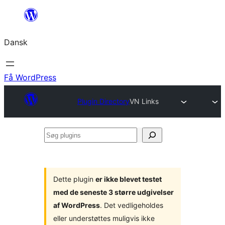
Spring
til
Dansk
indhold
Få WordPress
Plugin Directory
VN Links
Søg
plugins
Dette plugin
er ikke blevet testet
med de seneste 3 større udgivelser
af WordPress
. Det vedligeholdes
eller understøttes muligvis ikke