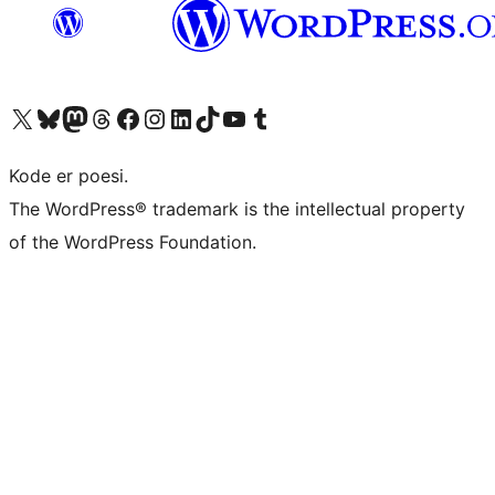
Besøg vores X (tidligere Twitter) konto
Besøg vores Bluesky-konto
Besøg vores Mastodon konto
Besøg vores Threads-konto
Besøg vores Facebook side
Besøg vores Instagram konto
Besøg vores LinkedIn konto
Besøg vores TikTok-konto
Besøg vores YouTube-kanal
Besøg vores Tumblr-konto
Kode er poesi.
The WordPress® trademark is the intellectual property
of the WordPress Foundation.