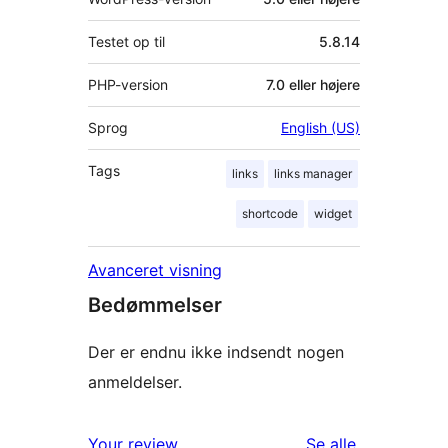
Testet op til
5.8.14
PHP-version
7.0 eller højere
Sprog
English (US)
Tags
links
links manager
shortcode
widget
Avanceret visning
Bedømmelser
Der er endnu ikke indsendt nogen
anmeldelser.
anmeldelser
Your review
Se alle
.