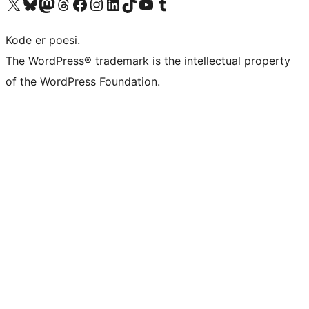
Besøg vores X (tidligere Twitter) konto
Besøg vores Bluesky-konto
Besøg vores Mastodon konto
Besøg vores Threads-konto
Besøg vores Facebook side
Besøg vores Instagram konto
Besøg vores LinkedIn konto
Besøg vores TikTok-konto
Besøg vores YouTube-kanal
Besøg vores Tumblr-konto
Kode er poesi.
The WordPress® trademark is the intellectual property
of the WordPress Foundation.