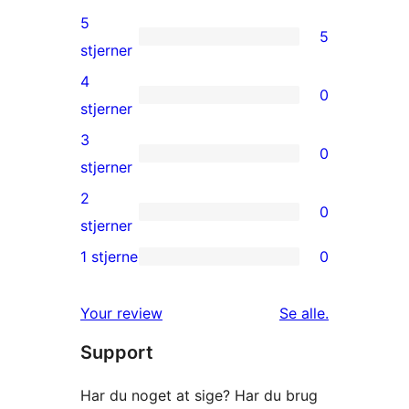
5
5
5
stjerner
5-
4
0
stjernet
0
stjerner
anmeldelser
4-
3
0
stjernet
0
stjerner
anmeldelser
3-
2
0
stjernet
0
stjerner
anmeldelser
2-
1 stjerne
0
0
stjernet
1-
anmeldelser
anmeldelser
Your review
Se alle
.
stjernet
Support
anmeldelser
Har du noget at sige? Har du brug