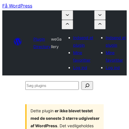
Få WordPress
Indsend et
Indsend et
Plugin
weGa
plugin
plugin
Directory
llery
Mine
Mine
favoritter
favoritter
Log ind
Log ind
Søg
plugins
Dette plugin
er ikke blevet testet
med de seneste 3 større udgivelser
af WordPress
. Det vedligeholdes