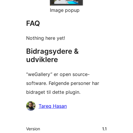
Image popup
FAQ
Nothing here yet!
Bidragsydere &
udviklere
“weGallery” er open source-
software. Følgende personer har
bidraget til dette plugin.
Bidragsydere
Tareq Hasan
Meta
Version
1.1