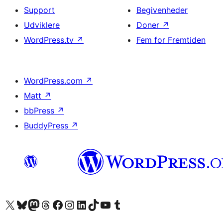
Support
Begivenheder
Udviklere
Doner
↗
WordPress.tv
↗
Fem for Fremtiden
WordPress.com
↗
Matt
↗
bbPress
↗
BuddyPress
↗
Besøg vores X (tidligere Twitter) konto
Besøg vores Bluesky-konto
Besøg vores Mastodon konto
Besøg vores Threads-konto
Besøg vores Facebook side
Besøg vores Instagram konto
Besøg vores LinkedIn konto
Besøg vores TikTok-konto
Besøg vores YouTube-kanal
Besøg vores Tumblr-konto