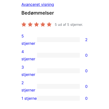
Avanceret visning
Bedømmelser
5
ud af 5 stjerner.
5
2
2
stjerner
5-
4
0
stjernet
0
stjerner
anmeldelser
4-
3
0
stjernet
0
stjerner
anmeldelser
3-
2
0
stjernet
0
stjerner
anmeldelser
2-
1 stjerne
0
0
stjernet
1-