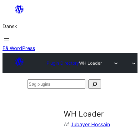
Spring
til
Dansk
indhold
Få WordPress
Plugin Directory
WH Loader
Søg
plugins
WH Loader
Af
Jubayer Hossain