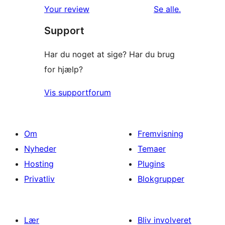
anmeldelser
anmeldelser
Your review
Se alle
.
stjernet
Support
anmeldelser
Har du noget at sige? Har du brug
for hjælp?
Vis supportforum
Om
Fremvisning
Nyheder
Temaer
Hosting
Plugins
Privatliv
Blokgrupper
Lær
Bliv involveret