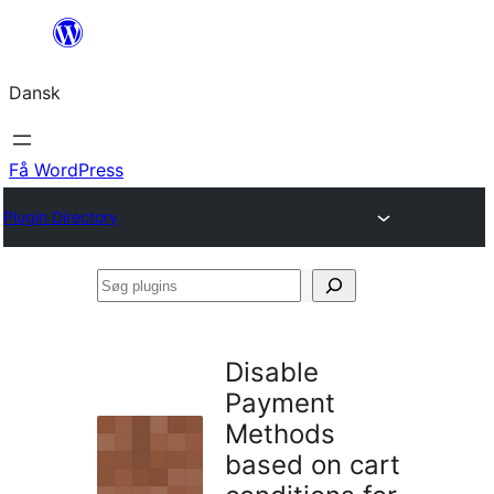
Spring
til
Dansk
indhold
Få WordPress
Plugin Directory
Søg
plugins
Disable
Payment
Methods
based on cart