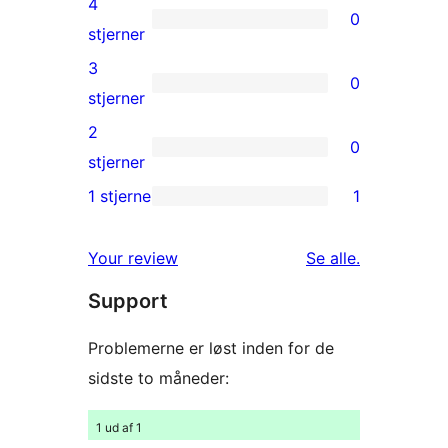
4
0
stjernet
0
stjerner
anmeldelser
4-
3
0
stjernet
0
stjerner
anmeldelser
3-
2
0
stjernet
0
stjerner
anmeldelser
2-
1 stjerne
1
1
stjernet
1-
anmeldelser
anmeldelser
Your review
Se alle
.
stjernet
Support
anmeldelse
Problemerne er løst inden for de
sidste to måneder:
1 ud af 1