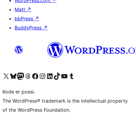
WordPress.com
↗
Matt
↗
bbPress
↗
BuddyPress
↗
Besøg vores X (tidligere Twitter) konto
Besøg vores Bluesky-konto
Besøg vores Mastodon konto
Besøg vores Threads-konto
Besøg vores Facebook side
Besøg vores Instagram konto
Besøg vores LinkedIn konto
Besøg vores TikTok-konto
Besøg vores YouTube-kanal
Besøg vores Tumblr-konto
Kode er poesi.
The WordPress® trademark is the intellectual property
of the WordPress Foundation.