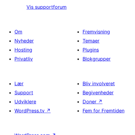
Vis supportforum
Om
Fremvisning
Nyheder
Temaer
Hosting
Plugins
Privatliv
Blokgrupper
Lær
Bliv involveret
Support
Begivenheder
Udviklere
Doner
↗
WordPress.tv
↗
Fem for Fremtiden