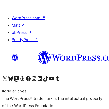
WordPress.com
↗
Matt
↗
bbPress
↗
BuddyPress
↗
Besøg vores X (tidligere Twitter) konto
Besøg vores Bluesky-konto
Besøg vores Mastodon konto
Besøg vores Threads-konto
Besøg vores Facebook side
Besøg vores Instagram konto
Besøg vores LinkedIn konto
Besøg vores TikTok-konto
Besøg vores YouTube-kanal
Besøg vores Tumblr-konto
Kode er poesi.
The WordPress® trademark is the intellectual property
of the WordPress Foundation.