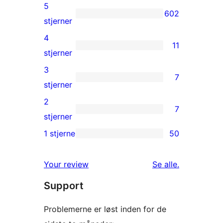
5
602
602
stjerner
5-
4
11
stjernet
11
stjerner
anmeldelser
4-
3
7
stjernet
7
stjerner
anmeldelser
3-
2
7
stjernet
7
stjerner
anmeldelser
2-
1 stjerne
50
50
stjernet
1-
anmeldelser
anmeldelser
Your review
Se alle
.
stjernet
Support
anmeldelser
Problemerne er løst inden for de