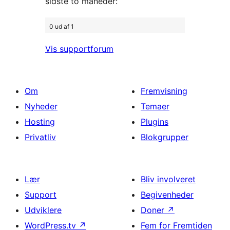
sidste to måneder:
0 ud af 1
Vis supportforum
Om
Fremvisning
Nyheder
Temaer
Hosting
Plugins
Privatliv
Blokgrupper
Lær
Bliv involveret
Support
Begivenheder
Udviklere
Doner
↗
WordPress.tv
↗
Fem for Fremtiden