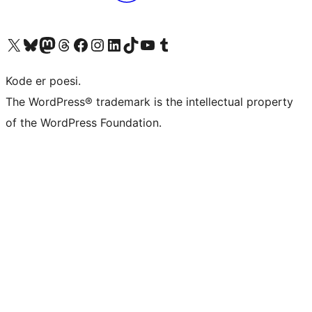
Besøg vores X (tidligere Twitter) konto
Besøg vores Bluesky-konto
Besøg vores Mastodon konto
Besøg vores Threads-konto
Besøg vores Facebook side
Besøg vores Instagram konto
Besøg vores LinkedIn konto
Besøg vores TikTok-konto
Besøg vores YouTube-kanal
Besøg vores Tumblr-konto
Kode er poesi.
The WordPress® trademark is the intellectual property
of the WordPress Foundation.