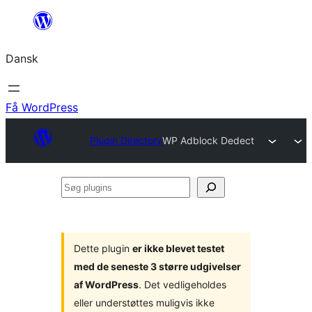
Spring
til
Dansk
indhold
Få WordPress
Plugin Directory
WP Adblock Dedect
Søg
plugins
Dette plugin
er ikke blevet testet
med de seneste 3 større udgivelser
af WordPress
. Det vedligeholdes
eller understøttes muligvis ikke