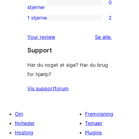
0
stjernet
0
stjerner
anmeldelse
2-
1 stjerne
2
2
stjernet
1-
anmeldelser
anmeldelser
Your review
Se alle
.
stjernet
Support
anmeldelser
Har du noget at sige? Har du brug
for hjælp?
Vis supportforum
Om
Fremvisning
Nyheder
Temaer
Hosting
Plugins