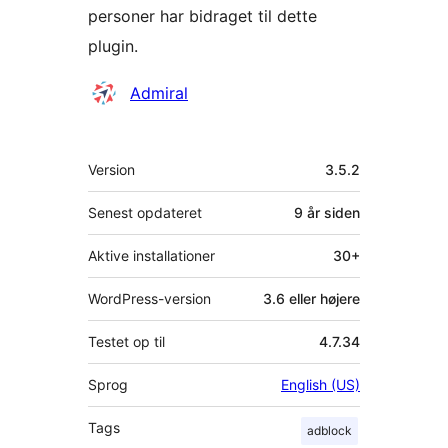
personer har bidraget til dette
plugin.
Bidragsydere
Admiral
Meta
Version
3.5.2
Senest opdateret
9 år
siden
Aktive installationer
30+
WordPress-version
3.6 eller højere
Testet op til
4.7.34
Sprog
English (US)
Tags
adblock