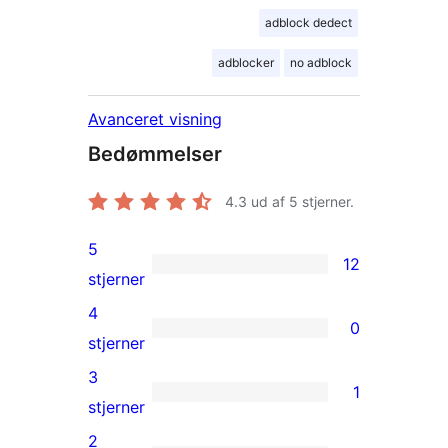
adblock dedect
adblocker
no adblock
Avanceret visning
Bedømmelser
4.3
ud af 5 stjerner.
5
12
12
stjerner
5-
4
0
stjernet
0
stjerner
anmeldelser
4-
3
1
stjernet
1
stjerner
anmeldelser
3-
2