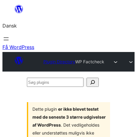
Spring
til
Dansk
indhold
Få WordPress
Plugin Directory
WP Factcheck
Søg
plugins
Dette plugin
er ikke blevet testet
med de seneste 3 større udgivelser
af WordPress
. Det vedligeholdes
eller understøttes muligvis ikke