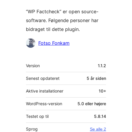
“WP Factcheck” er open source-
software. Følgende personer har
bidraget til dette plugin.
Bidragsydere
Fotso Fonkam
Meta
Version
1.1.2
Senest opdateret
5 år
siden
Aktive installationer
10+
WordPress-version
5.0 eller højere
Testet op til
5.8.14
Sprog
Se alle 2