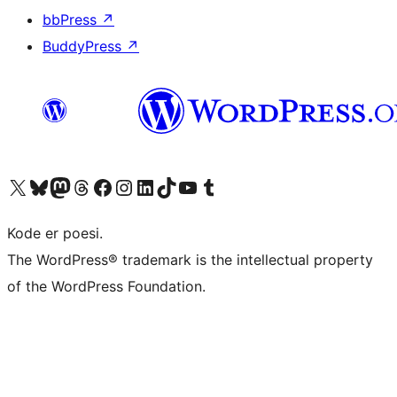
bbPress
↗
BuddyPress
↗
Besøg vores X (tidligere Twitter) konto
Besøg vores Bluesky-konto
Besøg vores Mastodon konto
Besøg vores Threads-konto
Besøg vores Facebook side
Besøg vores Instagram konto
Besøg vores LinkedIn konto
Besøg vores TikTok-konto
Besøg vores YouTube-kanal
Besøg vores Tumblr-konto
Kode er poesi.
The WordPress® trademark is the intellectual property
of the WordPress Foundation.