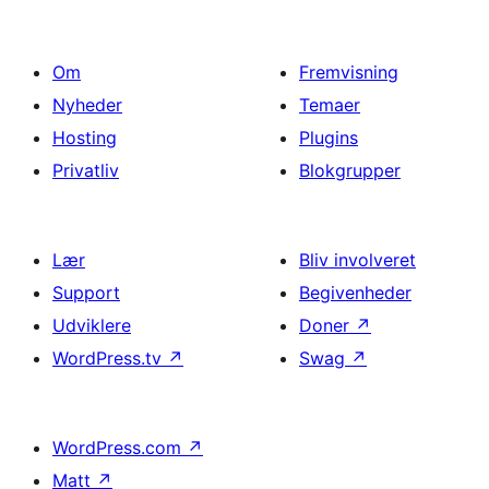
Om
Fremvisning
Nyheder
Temaer
Hosting
Plugins
Privatliv
Blokgrupper
Lær
Bliv involveret
Support
Begivenheder
Udviklere
Doner
↗
WordPress.tv
↗
Swag
↗
WordPress.com
↗
Matt
↗