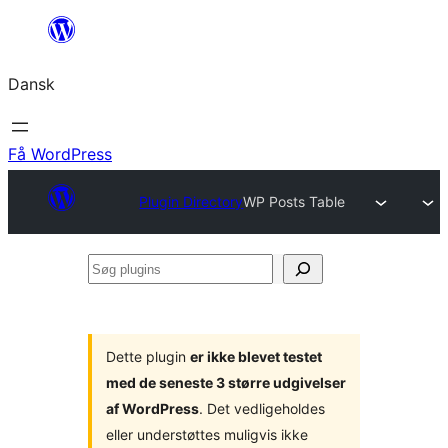
Spring
til
Dansk
indhold
Få WordPress
Plugin Directory
WP Posts Table
Søg
plugins
Dette plugin
er ikke blevet testet
med de seneste 3 større udgivelser
af WordPress
. Det vedligeholdes
eller understøttes muligvis ikke