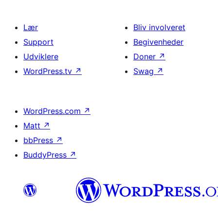
Lær
Bliv involveret
Support
Begivenheder
Udviklere
Doner
↗
WordPress.tv
↗
Swag
↗
WordPress.com
↗
Matt
↗
bbPress
↗
BuddyPress
↗