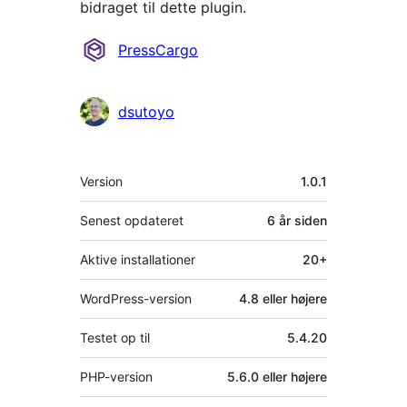
bidraget til dette plugin.
Bidragsydere
PressCargo
dsutoyo
Meta
Version
1.0.1
Senest opdateret
6 år
siden
Aktive installationer
20+
WordPress-version
4.8 eller højere
Testet op til
5.4.20
PHP-version
5.6.0 eller højere