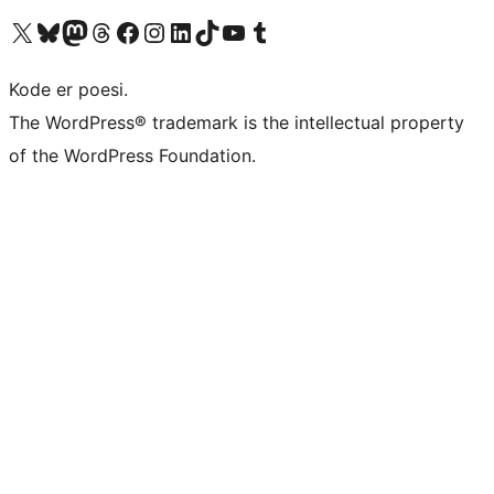
Besøg vores X (tidligere Twitter) konto
Besøg vores Bluesky-konto
Besøg vores Mastodon konto
Besøg vores Threads-konto
Besøg vores Facebook side
Besøg vores Instagram konto
Besøg vores LinkedIn konto
Besøg vores TikTok-konto
Besøg vores YouTube-kanal
Besøg vores Tumblr-konto
Kode er poesi.
The WordPress® trademark is the intellectual property
of the WordPress Foundation.