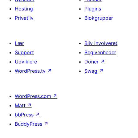
Hosting
Plugins
Privatliv
Blokgrupper
Lær
Bliv involveret
Support
Begivenheder
Udviklere
Doner
↗
WordPress.tv
↗
Swag
↗
WordPress.com
↗
Matt
↗
bbPress
↗
BuddyPress
↗