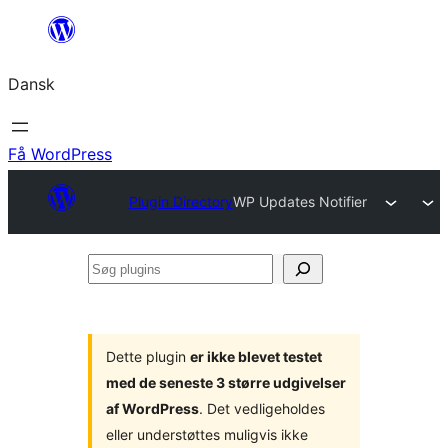
Spring
til
Dansk
indhold
Få WordPress
Plugin Directory
WP Updates Notifier
Søg
plugins
Dette plugin
er ikke blevet testet
med de seneste 3 større udgivelser
af WordPress
. Det vedligeholdes
eller understøttes muligvis ikke