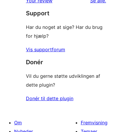
anmeldelser
Your review
Se alle
.
stjernet
Support
anmeldelser
Har du noget at sige? Har du brug
for hjælp?
Vis supportforum
Donér
Vil du gerne støtte udviklingen af
dette plugin?
Donér til dette plugin
Om
Fremvisning
Nyheder
Temaer