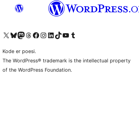
Besøg vores X (tidligere Twitter) konto
Besøg vores Bluesky-konto
Besøg vores Mastodon konto
Besøg vores Threads-konto
Besøg vores Facebook side
Besøg vores Instagram konto
Besøg vores LinkedIn konto
Besøg vores TikTok-konto
Besøg vores YouTube-kanal
Besøg vores Tumblr-konto
Kode er poesi.
The WordPress® trademark is the intellectual property
of the WordPress Foundation.