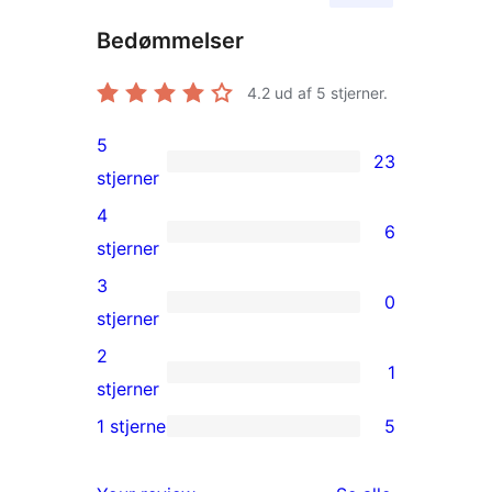
Bedømmelser
4.2
ud af 5 stjerner.
5
23
23
stjerner
5-
4
6
stjernet
6
stjerner
anmeldelser
4-
3
0
stjernet
0
stjerner
anmeldelser
3-
2
1
stjernet
1
stjerner
anmeldelser
2-
1 stjerne
5
5
stjernet
1-
anmeldelse