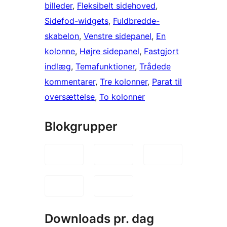
billeder
, 
Fleksibelt sidehoved
, 
Sidefod-widgets
, 
Fuldbredde-
skabelon
, 
Venstre sidepanel
, 
En
kolonne
, 
Højre sidepanel
, 
Fastgjort
indlæg
, 
Temafunktioner
, 
Trådede
kommentarer
, 
Tre kolonner
, 
Parat til
oversættelse
, 
To kolonner
Blokgrupper
Downloads pr. dag