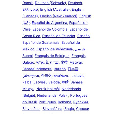
Dansk
,
Deutsch (Schweiz)
,
Deutsch
,
Ελληνικά
,
English (Australia)
,
English
(Canada)
,
English (New Zealand)
,
English
(US)
,
Español de Argentina
,
Español de
Chile
,
Español de Colombia
,
Español de
Costa Rica
,
Español de Ecuador
,
Español
,
Español de Guatemala
,
Español de
México
,
Español de Venezuela
,
فارسی
,
Suomi
,
Français de Belgique
,
Français
,
Galego
,
ગુજરાતી
,
עִבְרִית
,
हिन्दी
,
Magyar
,
Bahasa Indonesia
,
Italiano
,
日本語
,
ქართული
,
한국어
,
ພາສາລາວ
,
Lietuvių
kalba
,
Latviešu valoda
,
मराठी
,
Bahasa
Melayu
,
Norsk bokmål
,
Nederlands
(België)
,
Nederlands
,
Polski
,
Português
do Brasil
,
Português
,
Română
,
Русский
,
Slovenčina
,
Slovenščina
,
Shqip
,
Српски