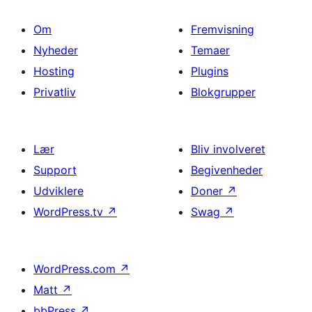
Om
Fremvisning
Nyheder
Temaer
Hosting
Plugins
Privatliv
Blokgrupper
Lær
Bliv involveret
Support
Begivenheder
Udviklere
Doner
↗
WordPress.tv
↗
Swag
↗
WordPress.com
↗
Matt
↗
bbPress
↗