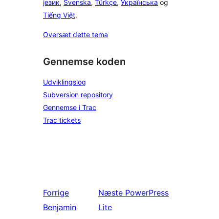
језик
,
Svenska
,
Türkçe
,
Українська
og
Tiếng Việt
.
Oversæt dette tema
Gennemse koden
Udviklingslog
Subversion repository
Gennemse i Trac
Trac tickets
Forrige
Næste
PowerPress
Benjamin
Lite