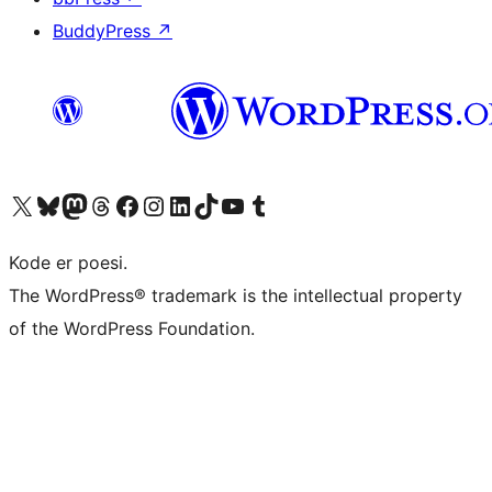
BuddyPress
↗
Besøg vores X (tidligere Twitter) konto
Besøg vores Bluesky-konto
Besøg vores Mastodon konto
Besøg vores Threads-konto
Besøg vores Facebook side
Besøg vores Instagram konto
Besøg vores LinkedIn konto
Besøg vores TikTok-konto
Besøg vores YouTube-kanal
Besøg vores Tumblr-konto
Kode er poesi.
The WordPress® trademark is the intellectual property
of the WordPress Foundation.