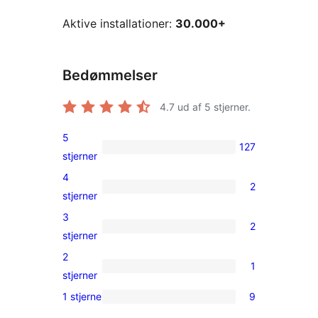
Aktive installationer:
30.000+
Bedømmelser
4.7
ud af 5 stjerner.
5
127
127
stjerner
5-
4
2
stjernet
2
stjerner
anmeldelser
4-
3
2
stjernet
2
stjerner
anmeldelser
3-
2
1
stjernet
1
stjerner
anmeldelser
2-
1 stjerne
9
9
stjernet