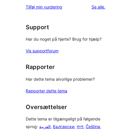
1-
anmeldelse
anmeldelser
Tilføj min vurdering
Se alle
.
stjernet
anmeldelser
Support
Har du noget på hjerte? Brug for hjælp?
Vis supportforum
Rapporter
Har dette tema alvorlige problemer?
Rapporter dette tema
Oversættelser
Dette tema er tilgængeligt på følgende
sprog:
العربية
,
Български
,
বাংলা
,
Čeština
,